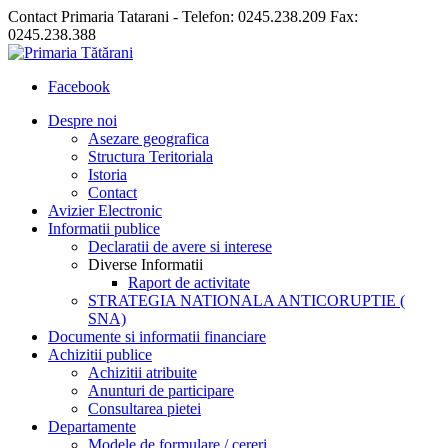
Contact Primaria Tatarani - Telefon: 0245.238.209 Fax:
0245.238.388
Facebook
Despre noi
Asezare geografica
Structura Teritoriala
Istoria
Contact
Avizier Electronic
Informatii publice
Declaratii de avere si interese
Diverse Informatii
Raport de activitate
STRATEGIA NATIONALA ANTICORUPTIE (
SNA)
Documente si informatii financiare
Achizitii publice
Achizitii atribuite
Anunturi de participare
Consultarea pietei
Departamente
Modele de formulare / cereri