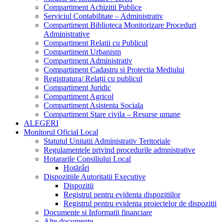
Compartiment Achizitii Publice
Serviciul Contabilitate – Administrativ
Compartiment Biblioteca Monitorizare Proceduri
Administrative
Compartiment Relatii cu Publicul
Compartiment Urbanism
Compartiment Administrativ
Compartiment Cadastru si Protectia Mediului
Registratura/ Relații cu publicul
Compartiment Juridic
Compartiment Agricol
Compartiment Asistenta Sociala
Compartiment Stare civila – Resurse umane
ALEGERI
Monitorul Oficial Local
Statutul Unitatii Administrativ Teritoriale
Regulamentele privind procedurile admnistrative
Hotararile Consiliului Local
Hotărâri
Dispozitiile Autoritatii Executive
Dispozitii
Registrul pentru evidenta dispozitiilor
Registrul pentru evidenta proiectelor de dispozitii
Documente si Informatii financiare
Alte documente