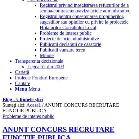
Registrul privind inregistrarea refuzurilor de a
semna/contrasemna/aviza actele administrative
Registrul pentru consemnarea propunerilor,
sugestiilor sau opinilor cu privire la proiectele
Hotararilor Consiliului Local
Probleme de interes public
Proiecte de acte administrative
Publicatii declaratii de casatorie
Publicatii vanzare teren
Minute
Transparenta decizionala
Legea 52 din 2003
Carieră
Proiecte Fonduri Europene
Cautare
Menu
Menu
Blog - Ultimele știri
Sunteți aici:
Acasa
1
/
ANUNT CONCURS RECRUTARE
FUNCTIE PUBLICA
Probleme de interes public
ANUNT CONCURS RECRUTARE
FUNCTIE PUBLICA