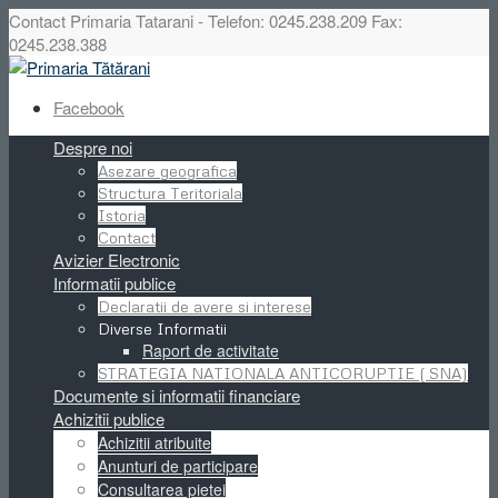
Contact Primaria Tatarani - Telefon: 0245.238.209 Fax:
0245.238.388
Facebook
Despre noi
Asezare geografica
Structura Teritoriala
Istoria
Contact
Avizier Electronic
Informatii publice
Declaratii de avere si interese
Diverse Informatii
Raport de activitate
STRATEGIA NATIONALA ANTICORUPTIE ( SNA)
Documente si informatii financiare
Achizitii publice
Achizitii atribuite
Anunturi de participare
Consultarea pietei