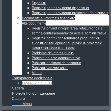
Dispozitii
Registrul pentru evidenta dispozitiilor
Registrul pentru evidenta proiectelor de dispozitii
Documente si Informatii financiare
Alte documente
Registrul privind inregistrarea refuzurilor de a
semna/contrasemna/aviza actele administrative
Registrul pentru consemnarea propunerilor,
sugestiilor sau opinilor cu privire la proiectele
Hotararilor Consiliului Local
Probleme de interes public
Proiecte de acte administrative
Publicatii declaratii de casatorie
Publicatii vanzare teren
Minute
Transparenta decizionala
Legea 52 din 2003
Carieră
Proiecte Fonduri Europene
Cautare
Menu
Menu