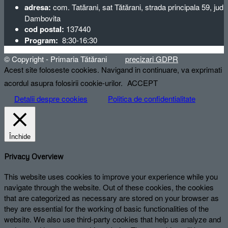
adresa:
com. Tatărani, sat Tătărani, strada principala 59, jud
Dambovita
cod postal:
137440
Program:
8:30-16:30
© Copyright - Primaria Tătărani
precizari GDPR
Acest site foloseste cookies. Navigand in continuare, va exprimati
acordul asupra folosirii cookie-urilor.
ACCEPT
Detalii despre cookies
Politica de confidentialitate
Închide
Privacy Overview
This website uses cookies to improve your experience while you
navigate through the website. Out of these cookies, the cookies
that are categorized as necessary are stored on your browser as
they are essential for the working of basic functionalities of the
website. We also use third-party cookies that help us analyze and