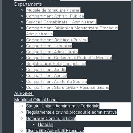
Departamente
Modele de formulare / cereri
Compartiment Achizitii Publice
Serviciul Contabilitate – Administrativ
Compartiment Biblioteca Monitorizare Proceduri
Administrative
Compartiment Relatii cu Publicul
Compartiment Urbanism
Compartiment Administrativ
Compartiment Cadastru si Protectia Mediului
Registratura/ Relații cu publicul
Compartiment Juridic
Compartiment Agricol
Compartiment Asistenta Sociala
Compartiment Stare civila – Resurse umane
ALEGERI
Monitorul Oficial Local
Statutul Unitatii Administrativ Teritoriale
Regulamentele privind procedurile admnistrative
Hotararile Consiliului Local
Hotărâri
Dispozitiile Autoritatii Executive