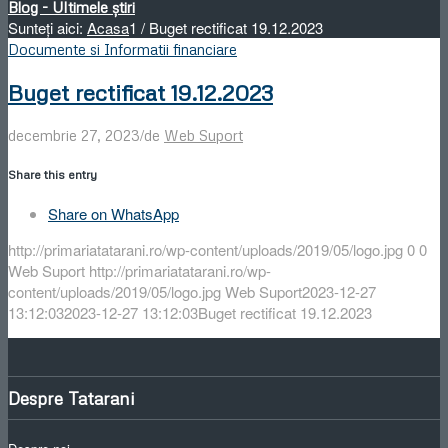
Blog - Ultimele știri
Sunteți aici:
Acasa
1
/
Buget rectificat 19.12.2023
Documente si Informatii financiare
Buget rectificat 19.12.2023
/
decembrie 27, 2023
de
Web Suport
Share this entry
Share on WhatsApp
http://primariatatarani.ro/wp-content/uploads/2019/05/logo.jpg
0
0
Web Suport
http://primariatatarani.ro/wp-
content/uploads/2019/05/logo.jpg
Web Suport
2023-12-27
13:12:03
2023-12-27 13:12:03
Buget rectificat 19.12.2023
Despre Tatarani