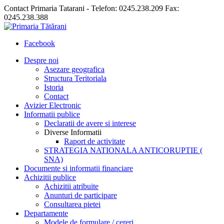
Contact Primaria Tatarani - Telefon: 0245.238.209 Fax:
0245.238.388
Facebook
Despre noi
Asezare geografica
Structura Teritoriala
Istoria
Contact
Avizier Electronic
Informatii publice
Declaratii de avere si interese
Diverse Informatii
Raport de activitate
STRATEGIA NATIONALA ANTICORUPTIE (
SNA)
Documente si informatii financiare
Achizitii publice
Achizitii atribuite
Anunturi de participare
Consultarea pietei
Departamente
Modele de formulare / cereri