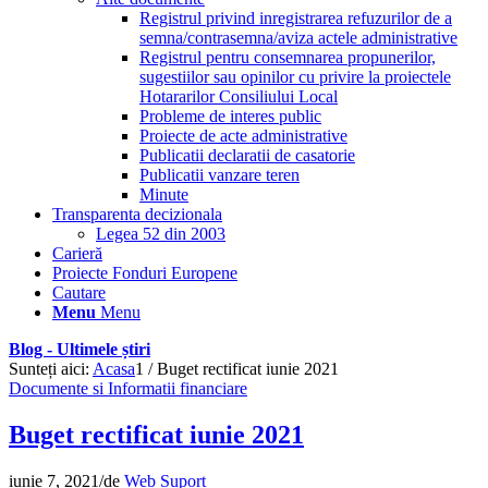
Registrul privind inregistrarea refuzurilor de a
semna/contrasemna/aviza actele administrative
Registrul pentru consemnarea propunerilor,
sugestiilor sau opinilor cu privire la proiectele
Hotararilor Consiliului Local
Probleme de interes public
Proiecte de acte administrative
Publicatii declaratii de casatorie
Publicatii vanzare teren
Minute
Transparenta decizionala
Legea 52 din 2003
Carieră
Proiecte Fonduri Europene
Cautare
Menu
Menu
Blog - Ultimele știri
Sunteți aici:
Acasa
1
/
Buget rectificat iunie 2021
Documente si Informatii financiare
Buget rectificat iunie 2021
iunie 7, 2021
/
de
Web Suport