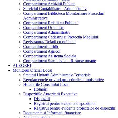
Compartiment Achizitii Publice
Serviciul Contabilitate – Administrativ
Compartiment Biblioteca Monitorizare Proceduri
Administrative
Compartiment Relatii cu Publicul
Compartiment Urbanism
Compartiment Administrativ
Compartiment Cadastru si Protectia Mediului
Registratura/ Relații cu publicul
Compartiment Juridic
Compartiment Agricol
Compartiment Asistenta Sociala
Compartiment Stare civila – Resurse umane
ALEGERI
Monitorul Oficial Local
Statutul Unitatii Administrativ Teritoriale
Regulamentele privind procedurile admnistrative
Hotararile Consiliului Local
Hotărâri
Dispozitiile Autoritatii Executive
Dispozitii
Registrul pentru evidenta dispozitiilor
Registrul pentru evidenta proiectelor de dispozitii
Documente si Informatii financiare
Alte documente