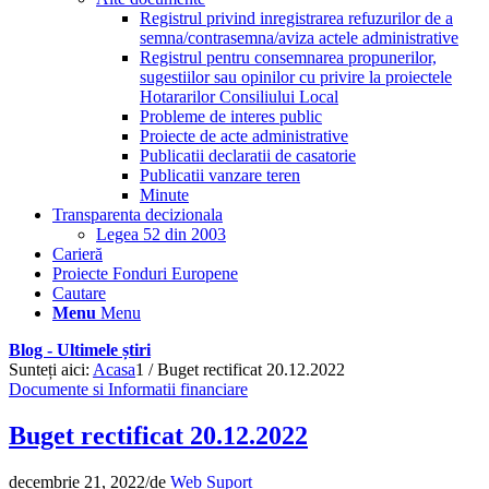
Registrul privind inregistrarea refuzurilor de a
semna/contrasemna/aviza actele administrative
Registrul pentru consemnarea propunerilor,
sugestiilor sau opinilor cu privire la proiectele
Hotararilor Consiliului Local
Probleme de interes public
Proiecte de acte administrative
Publicatii declaratii de casatorie
Publicatii vanzare teren
Minute
Transparenta decizionala
Legea 52 din 2003
Carieră
Proiecte Fonduri Europene
Cautare
Menu
Menu
Blog - Ultimele știri
Sunteți aici:
Acasa
1
/
Buget rectificat 20.12.2022
Documente si Informatii financiare
Buget rectificat 20.12.2022
decembrie 21, 2022
/
de
Web Suport