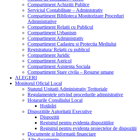
Compartiment Achizitii Publice
Serviciul Contabilitate – Administrativ
Compartiment Biblioteca Monitorizare Proceduri
Administrative
Compartiment Relatii cu Publicul
Compartiment Urbanism
Compartiment Administrativ
Compartiment Cadastru si Protectia Mediului
Registratura/ Relații cu publicul
Compartiment Juridic
Compartiment Agricol
Compartiment Asistenta Sociala
Compartiment Stare civila – Resurse umane
ALEGERI
Monitorul Oficial Local
Statutul Unitatii Administrativ Teritoriale
Regulamentele privind procedurile admnistrative
Hotararile Consiliului Local
Hotărâri
Dispozitiile Autoritatii Executive
Dispozitii
Registrul pentru evidenta dispozitiilor
Registrul pentru evidenta proiectelor de dispozitii
Documente si Informatii financiare
Alte documente