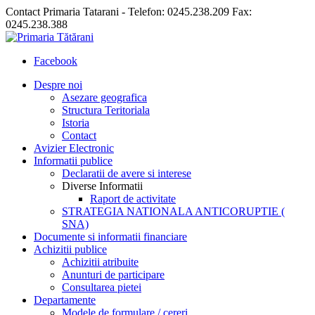
Contact Primaria Tatarani - Telefon: 0245.238.209 Fax:
0245.238.388
Facebook
Despre noi
Asezare geografica
Structura Teritoriala
Istoria
Contact
Avizier Electronic
Informatii publice
Declaratii de avere si interese
Diverse Informatii
Raport de activitate
STRATEGIA NATIONALA ANTICORUPTIE (
SNA)
Documente si informatii financiare
Achizitii publice
Achizitii atribuite
Anunturi de participare
Consultarea pietei
Departamente
Modele de formulare / cereri