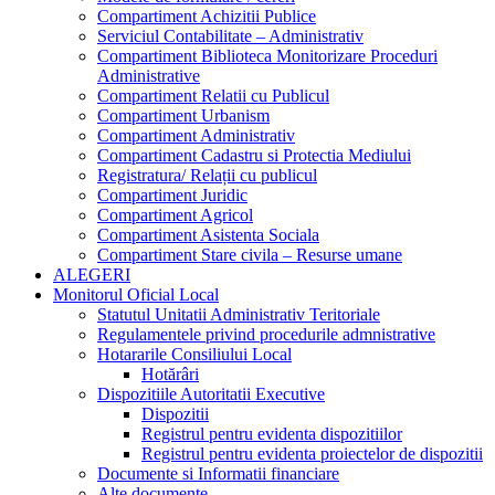
Compartiment Achizitii Publice
Serviciul Contabilitate – Administrativ
Compartiment Biblioteca Monitorizare Proceduri
Administrative
Compartiment Relatii cu Publicul
Compartiment Urbanism
Compartiment Administrativ
Compartiment Cadastru si Protectia Mediului
Registratura/ Relații cu publicul
Compartiment Juridic
Compartiment Agricol
Compartiment Asistenta Sociala
Compartiment Stare civila – Resurse umane
ALEGERI
Monitorul Oficial Local
Statutul Unitatii Administrativ Teritoriale
Regulamentele privind procedurile admnistrative
Hotararile Consiliului Local
Hotărâri
Dispozitiile Autoritatii Executive
Dispozitii
Registrul pentru evidenta dispozitiilor
Registrul pentru evidenta proiectelor de dispozitii
Documente si Informatii financiare
Alte documente