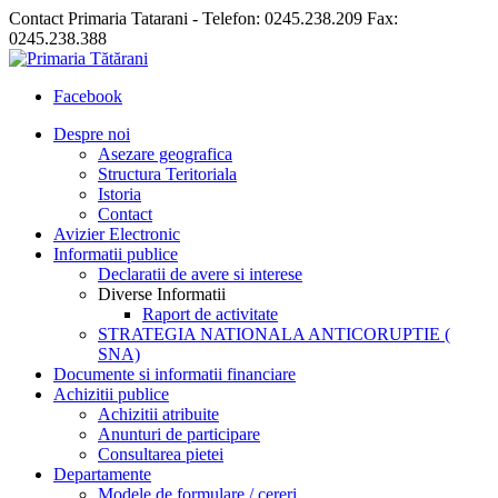
Contact Primaria Tatarani - Telefon: 0245.238.209 Fax:
0245.238.388
Facebook
Despre noi
Asezare geografica
Structura Teritoriala
Istoria
Contact
Avizier Electronic
Informatii publice
Declaratii de avere si interese
Diverse Informatii
Raport de activitate
STRATEGIA NATIONALA ANTICORUPTIE (
SNA)
Documente si informatii financiare
Achizitii publice
Achizitii atribuite
Anunturi de participare
Consultarea pietei
Departamente
Modele de formulare / cereri