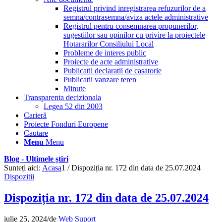
Registrul privind inregistrarea refuzurilor de a
semna/contrasemna/aviza actele administrative
Registrul pentru consemnarea propunerilor,
sugestiilor sau opinilor cu privire la proiectele
Hotararilor Consiliului Local
Probleme de interes public
Proiecte de acte administrative
Publicatii declaratii de casatorie
Publicatii vanzare teren
Minute
Transparenta decizionala
Legea 52 din 2003
Carieră
Proiecte Fonduri Europene
Cautare
Menu
Menu
Blog - Ultimele știri
Sunteți aici:
Acasa
1
/
Dispoziția nr. 172 din data de 25.07.2024
Dispozitii
Dispoziția nr. 172 din data de 25.07.2024
iulie 25, 2024
/
de
Web Suport