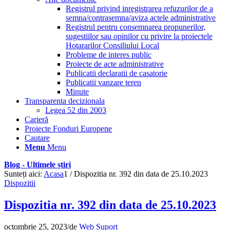
Registrul privind inregistrarea refuzurilor de a
semna/contrasemna/aviza actele administrative
Registrul pentru consemnarea propunerilor,
sugestiilor sau opinilor cu privire la proiectele
Hotararilor Consiliului Local
Probleme de interes public
Proiecte de acte administrative
Publicatii declaratii de casatorie
Publicatii vanzare teren
Minute
Transparenta decizionala
Legea 52 din 2003
Carieră
Proiecte Fonduri Europene
Cautare
Menu
Menu
Blog - Ultimele știri
Sunteți aici:
Acasa
1
/
Dispozitia nr. 392 din data de 25.10.2023
Dispozitii
Dispozitia nr. 392 din data de 25.10.2023
octombrie 25, 2023
/
de
Web Suport