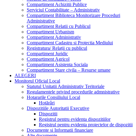
Compartiment Achizitii Publice
Serviciul Contabilitate – Administrativ
Compartiment Biblioteca Monitorizare Proceduri
Administrative
Compartiment Relatii cu Publicul
Compartiment Urbanism
Compartiment Administrativ
Compartiment Cadastru si Protectia Mediului
Registratura/ Relații cu publicul
Compartiment Juridic
Compartiment Agricol
Compartiment Asistenta Sociala
Compartiment Stare civila – Resurse umane
ALEGERI
Monitorul Oficial Local
Statutul Unitatii Administrativ Teritoriale
Regulamentele privind procedurile admnistrative
Hotararile Consiliului Local
Hotărâri
Dispozitiile Autoritatii Executive
Dispozitii
Registrul pentru evidenta dispozitiilor
Registrul pentru evidenta proiectelor de dispozitii
Documente si Informatii financiare
Alte documente