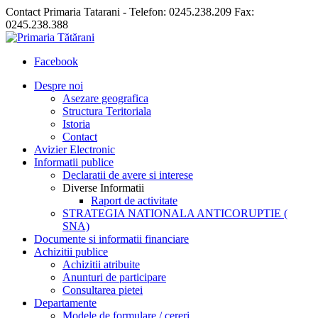
Contact Primaria Tatarani - Telefon: 0245.238.209 Fax:
0245.238.388
Facebook
Despre noi
Asezare geografica
Structura Teritoriala
Istoria
Contact
Avizier Electronic
Informatii publice
Declaratii de avere si interese
Diverse Informatii
Raport de activitate
STRATEGIA NATIONALA ANTICORUPTIE (
SNA)
Documente si informatii financiare
Achizitii publice
Achizitii atribuite
Anunturi de participare
Consultarea pietei
Departamente
Modele de formulare / cereri