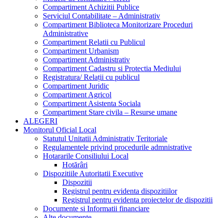
Compartiment Achizitii Publice
Serviciul Contabilitate – Administrativ
Compartiment Biblioteca Monitorizare Proceduri
Administrative
Compartiment Relatii cu Publicul
Compartiment Urbanism
Compartiment Administrativ
Compartiment Cadastru si Protectia Mediului
Registratura/ Relații cu publicul
Compartiment Juridic
Compartiment Agricol
Compartiment Asistenta Sociala
Compartiment Stare civila – Resurse umane
ALEGERI
Monitorul Oficial Local
Statutul Unitatii Administrativ Teritoriale
Regulamentele privind procedurile admnistrative
Hotararile Consiliului Local
Hotărâri
Dispozitiile Autoritatii Executive
Dispozitii
Registrul pentru evidenta dispozitiilor
Registrul pentru evidenta proiectelor de dispozitii
Documente si Informatii financiare
Alte documente