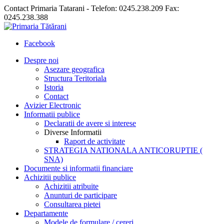
Contact Primaria Tatarani - Telefon: 0245.238.209 Fax:
0245.238.388
Facebook
Despre noi
Asezare geografica
Structura Teritoriala
Istoria
Contact
Avizier Electronic
Informatii publice
Declaratii de avere si interese
Diverse Informatii
Raport de activitate
STRATEGIA NATIONALA ANTICORUPTIE (
SNA)
Documente si informatii financiare
Achizitii publice
Achizitii atribuite
Anunturi de participare
Consultarea pietei
Departamente
Modele de formulare / cereri