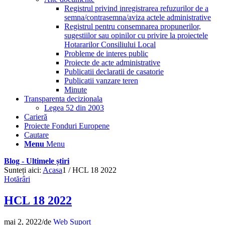
Registrul privind inregistrarea refuzurilor de a
semna/contrasemna/aviza actele administrative
Registrul pentru consemnarea propunerilor,
sugestiilor sau opinilor cu privire la proiectele
Hotararilor Consiliului Local
Probleme de interes public
Proiecte de acte administrative
Publicatii declaratii de casatorie
Publicatii vanzare teren
Minute
Transparenta decizionala
Legea 52 din 2003
Carieră
Proiecte Fonduri Europene
Cautare
Menu
Menu
Blog - Ultimele știri
Sunteți aici:
Acasa
1
/
HCL 18 2022
Hotărâri
HCL 18 2022
mai 2, 2022
/
de
Web Suport