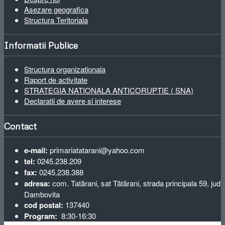
Asezare geografica
Structura Teritoriala
Informatii Publice
Structura organizationala
Raport de activitate
STRATEGIA NATIONALA ANTICORUPTIE ( SNA)
Declaratii de avere si interese
Contact
e-mail:
primariatatarani@yahoo.com
tel:
0245.238.209
fax:
0245.238.388
adresa:
com. Tatărani, sat Tătărani, strada principala 59, jud
Dambovita
cod postal:
137440
Program:
8:30-16:30