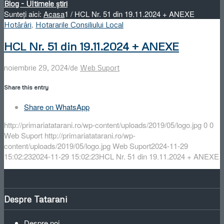
Blog - Ultimele știri
Sunteți aici:
Acasa
1
/
HCL Nr. 51 din 19.11.2024 + ANEXE
Hotărâri
,
Hotararile Consiliului Local
HCL Nr. 51 din 19.11.2024 + ANEXE
/
noiembrie 29, 2024
de
Web Suport
Share this entry
Share on WhatsApp
http://primariatatarani.ro/wp-content/uploads/2019/05/logo.jpg
0
0
Web Suport
http://primariatatarani.ro/wp-
content/uploads/2019/05/logo.jpg
Web Suport
2024-11-29
15:02:23
2024-11-29 15:02:23
HCL Nr. 51 din 19.11.2024 + ANEXE
Despre Tatarani
Despre noi