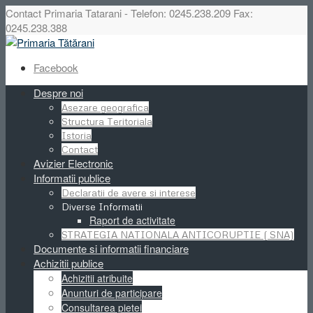
Contact Primaria Tatarani - Telefon: 0245.238.209 Fax:
0245.238.388
Facebook
Despre noi
Asezare geografica
Structura Teritoriala
Istoria
Contact
Avizier Electronic
Informatii publice
Declaratii de avere si interese
Diverse Informatii
Raport de activitate
STRATEGIA NATIONALA ANTICORUPTIE ( SNA)
Documente si informatii financiare
Achizitii publice
Achizitii atribuite
Anunturi de participare
Consultarea pietei