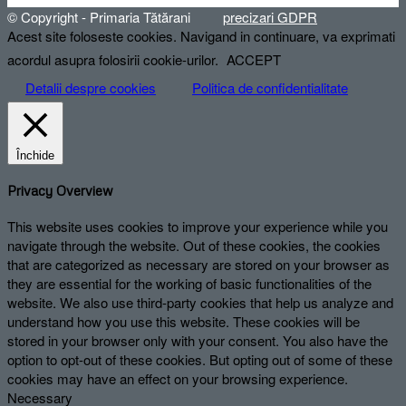
© Copyright - Primaria Tătărani
precizari GDPR
Acest site foloseste cookies. Navigand in continuare, va exprimati
acordul asupra folosirii cookie-urilor.
ACCEPT
Detalii despre cookies
Politica de confidentialitate
Închide
Privacy Overview
This website uses cookies to improve your experience while you
navigate through the website. Out of these cookies, the cookies
that are categorized as necessary are stored on your browser as
they are essential for the working of basic functionalities of the
website. We also use third-party cookies that help us analyze and
understand how you use this website. These cookies will be
stored in your browser only with your consent. You also have the
option to opt-out of these cookies. But opting out of some of these
cookies may have an effect on your browsing experience.
Necessary