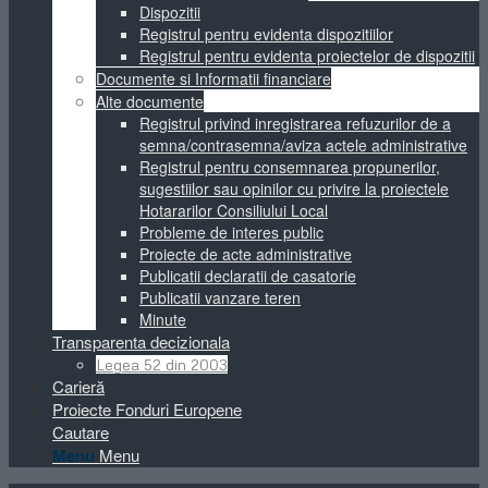
Dispozitii
Registrul pentru evidenta dispozitiilor
Registrul pentru evidenta proiectelor de dispozitii
Documente si Informatii financiare
Alte documente
Registrul privind inregistrarea refuzurilor de a
semna/contrasemna/aviza actele administrative
Registrul pentru consemnarea propunerilor,
sugestiilor sau opinilor cu privire la proiectele
Hotararilor Consiliului Local
Probleme de interes public
Proiecte de acte administrative
Publicatii declaratii de casatorie
Publicatii vanzare teren
Minute
Transparenta decizionala
Legea 52 din 2003
Carieră
Proiecte Fonduri Europene
Cautare
Menu
Menu