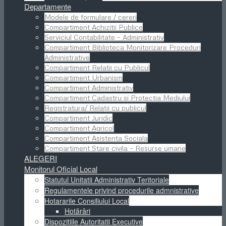
Departamente
Modele de formulare / cereri
Compartiment Achizitii Publice
Serviciul Contabilitate – Administrativ
Compartiment Biblioteca Monitorizare Proceduri
Administrative
Compartiment Relatii cu Publicul
Compartiment Urbanism
Compartiment Administrativ
Compartiment Cadastru si Protectia Mediului
Registratura/ Relații cu publicul
Compartiment Juridic
Compartiment Agricol
Compartiment Asistenta Sociala
Compartiment Stare civila – Resurse umane
ALEGERI
Monitorul Oficial Local
Statutul Unitatii Administrativ Teritoriale
Regulamentele privind procedurile admnistrative
Hotararile Consiliului Local
Hotărâri
Dispozitiile Autoritatii Executive