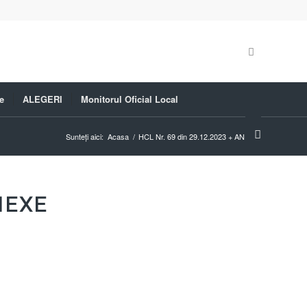
e
ALEGERI
Monitorul Oficial Local
Sunteți aici:
Acasa
/
HCL Nr. 69 din 29.12.2023 + ANEXE
NEXE