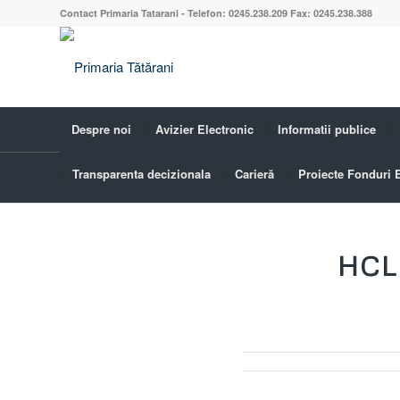
Contact Primaria Tatarani - Telefon: 0245.238.209 Fax: 0245.238.388
Despre noi
Avizier Electronic
Informatii publice
Transparenta decizionala
Carieră
Proiecte Fonduri
Blog - Ultimele știri
HCL