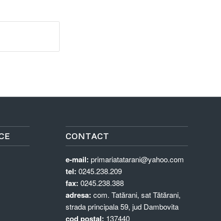
CE
CONTACT
e-mail:
primariatatarani@yahoo.com
tel:
0245.238.209
fax:
0245.238.388
adresa:
com. Tatărani, sat Tătărani,
strada principala 59, jud Dambovita
cod postal:
137440