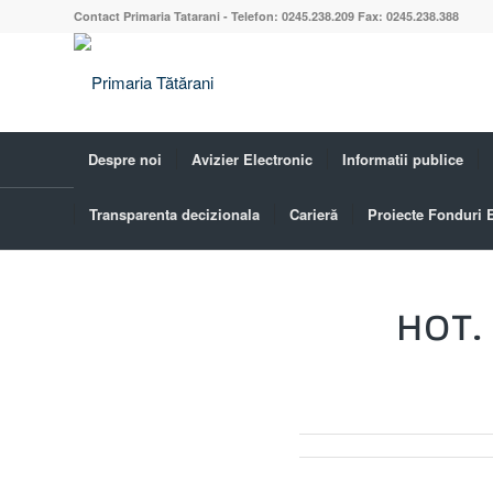
Contact Primaria Tatarani - Telefon: 0245.238.209 Fax: 0245.238.388
Despre noi
Avizier Electronic
Informatii publice
Transparenta decizionala
Carieră
Proiecte Fonduri
Blog - Ultimele știri
HOT.