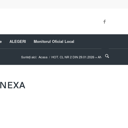
e
ALEGERI
Monitorul Oficial Local
Sunteți aici:
Acasa
/
HOT. CL NR 2 DIN 29.01.2026 + ANEXA
ANEXA