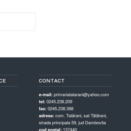
CE
CONTACT
e-mail:
primariatatarani@yahoo.com
tel:
0245.238.209
fax:
0245.238.388
adresa:
com. Tatărani, sat Tătărani,
strada principala 59, jud Dambovita
cod postal:
137440