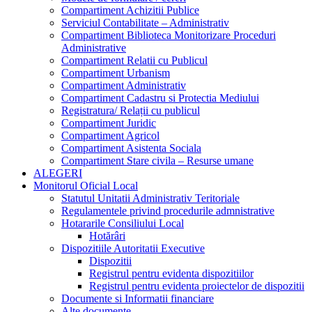
Compartiment Achizitii Publice
Serviciul Contabilitate – Administrativ
Compartiment Biblioteca Monitorizare Proceduri
Administrative
Compartiment Relatii cu Publicul
Compartiment Urbanism
Compartiment Administrativ
Compartiment Cadastru si Protectia Mediului
Registratura/ Relații cu publicul
Compartiment Juridic
Compartiment Agricol
Compartiment Asistenta Sociala
Compartiment Stare civila – Resurse umane
ALEGERI
Monitorul Oficial Local
Statutul Unitatii Administrativ Teritoriale
Regulamentele privind procedurile admnistrative
Hotararile Consiliului Local
Hotărâri
Dispozitiile Autoritatii Executive
Dispozitii
Registrul pentru evidenta dispozitiilor
Registrul pentru evidenta proiectelor de dispozitii
Documente si Informatii financiare
Alte documente