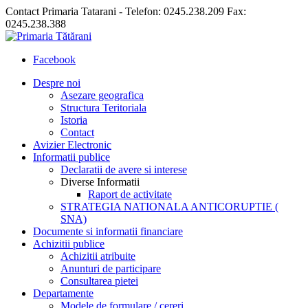
Contact Primaria Tatarani - Telefon: 0245.238.209 Fax:
0245.238.388
Facebook
Despre noi
Asezare geografica
Structura Teritoriala
Istoria
Contact
Avizier Electronic
Informatii publice
Declaratii de avere si interese
Diverse Informatii
Raport de activitate
STRATEGIA NATIONALA ANTICORUPTIE (
SNA)
Documente si informatii financiare
Achizitii publice
Achizitii atribuite
Anunturi de participare
Consultarea pietei
Departamente
Modele de formulare / cereri