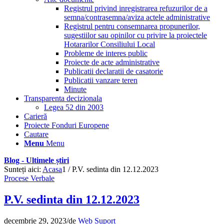
Registrul privind inregistrarea refuzurilor de a
semna/contrasemna/aviza actele administrative
Registrul pentru consemnarea propunerilor,
sugestiilor sau opinilor cu privire la proiectele
Hotararilor Consiliului Local
Probleme de interes public
Proiecte de acte administrative
Publicatii declaratii de casatorie
Publicatii vanzare teren
Minute
Transparenta decizionala
Legea 52 din 2003
Carieră
Proiecte Fonduri Europene
Cautare
Menu
Menu
Blog - Ultimele știri
Sunteți aici:
Acasa
1
/
P.V. sedinta din 12.12.2023
Procese Verbale
P.V. sedinta din 12.12.2023
decembrie 29, 2023
/
de
Web Suport