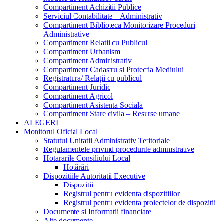
Compartiment Achizitii Publice
Serviciul Contabilitate – Administrativ
Compartiment Biblioteca Monitorizare Proceduri
Administrative
Compartiment Relatii cu Publicul
Compartiment Urbanism
Compartiment Administrativ
Compartiment Cadastru si Protectia Mediului
Registratura/ Relații cu publicul
Compartiment Juridic
Compartiment Agricol
Compartiment Asistenta Sociala
Compartiment Stare civila – Resurse umane
ALEGERI
Monitorul Oficial Local
Statutul Unitatii Administrativ Teritoriale
Regulamentele privind procedurile admnistrative
Hotararile Consiliului Local
Hotărâri
Dispozitiile Autoritatii Executive
Dispozitii
Registrul pentru evidenta dispozitiilor
Registrul pentru evidenta proiectelor de dispozitii
Documente si Informatii financiare
Alte documente