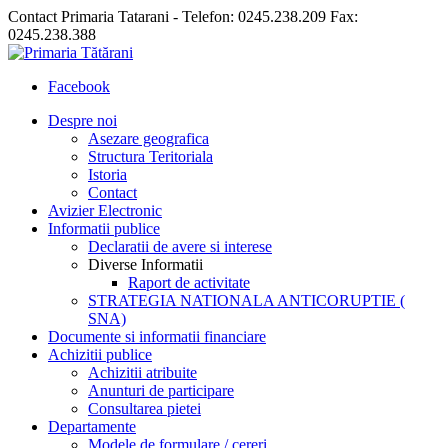
Contact Primaria Tatarani - Telefon: 0245.238.209 Fax:
0245.238.388
Facebook
Despre noi
Asezare geografica
Structura Teritoriala
Istoria
Contact
Avizier Electronic
Informatii publice
Declaratii de avere si interese
Diverse Informatii
Raport de activitate
STRATEGIA NATIONALA ANTICORUPTIE (
SNA)
Documente si informatii financiare
Achizitii publice
Achizitii atribuite
Anunturi de participare
Consultarea pietei
Departamente
Modele de formulare / cereri