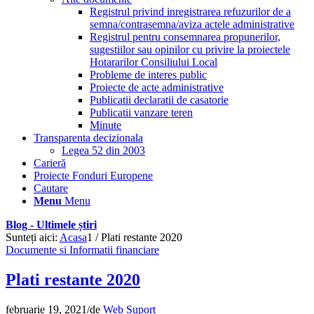
Registrul privind inregistrarea refuzurilor de a
semna/contrasemna/aviza actele administrative
Registrul pentru consemnarea propunerilor,
sugestiilor sau opinilor cu privire la proiectele
Hotararilor Consiliului Local
Probleme de interes public
Proiecte de acte administrative
Publicatii declaratii de casatorie
Publicatii vanzare teren
Minute
Transparenta decizionala
Legea 52 din 2003
Carieră
Proiecte Fonduri Europene
Cautare
Menu
Menu
Blog - Ultimele știri
Sunteți aici:
Acasa
1
/
Plati restante 2020
Documente si Informatii financiare
Plati restante 2020
februarie 19, 2021
/
de
Web Suport