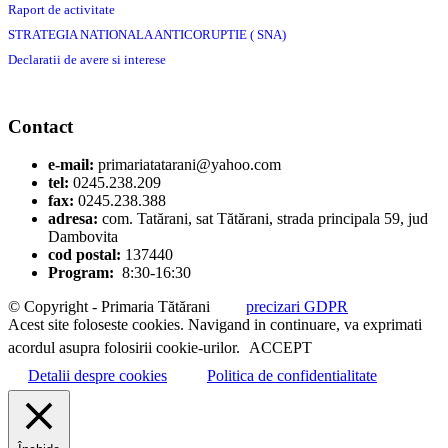
Raport de activitate
STRATEGIA NATIONALA ANTICORUPTIE ( SNA)
Declaratii de avere si interese
Contact
e-mail:
primariatatarani@yahoo.com
tel:
0245.238.209
fax:
0245.238.388
adresa:
com. Tatărani, sat Tătărani, strada principala 59, jud
Dambovita
cod postal:
137440
Program:
8:30-16:30
© Copyright - Primaria Tătărani
precizari GDPR
Acest site foloseste cookies. Navigand in continuare, va exprimati
acordul asupra folosirii cookie-urilor.
ACCEPT
Detalii despre cookies
Politica de confidentialitate