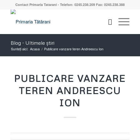
Contact Primaria Tatarani - Telefon: 0245.238.209 Fax: 0245.238.388
Blog - Ultimele știri
Sunteți aici:
Acasa
/
Publicare vanzare teren Andreescu Ion
PUBLICARE VANZARE
TEREN ANDREESCU
ION