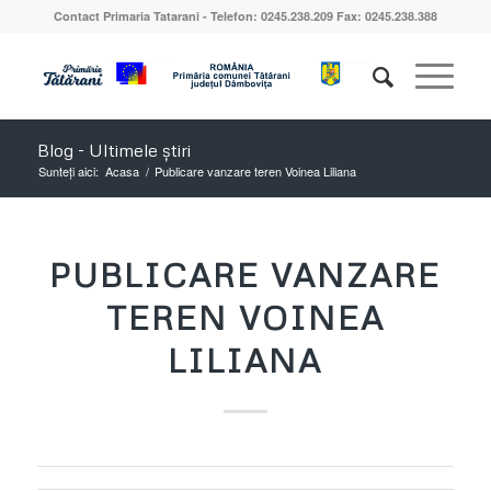
Contact Primaria Tatarani - Telefon: 0245.238.209 Fax: 0245.238.388
Blog - Ultimele știri
Sunteți aici:
Acasa
/
Publicare vanzare teren Voinea Liliana
PUBLICARE VANZARE
TEREN VOINEA
LILIANA