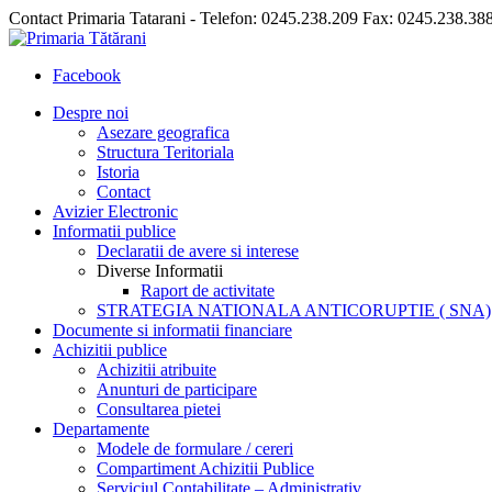
Contact Primaria Tatarani - Telefon: 0245.238.209 Fax: 0245.238.38
Facebook
Despre noi
Asezare geografica
Structura Teritoriala
Istoria
Contact
Avizier Electronic
Informatii publice
Declaratii de avere si interese
Diverse Informatii
Raport de activitate
STRATEGIA NATIONALA ANTICORUPTIE ( SNA)
Documente si informatii financiare
Achizitii publice
Achizitii atribuite
Anunturi de participare
Consultarea pietei
Departamente
Modele de formulare / cereri
Compartiment Achizitii Publice
Serviciul Contabilitate – Administrativ