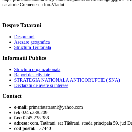
casatorie Cremenescu Ion-Vladut
Despre Tatarani
Despre noi
Asezare geografica
Structura Teritoriala
Informatii Publice
Structura organizationala
Raport de activitate
STRATEGIA NATIONALA ANTICORUPTIE ( SNA)
Declaratii de avere si interese
Contact
e-mail:
primariatatarani@yahoo.com
tel:
0245.238.209
fax:
0245.238.388
adresa:
com. Tatărani, sat Tătărani, strada principala 59, jud 
cod postal:
137440