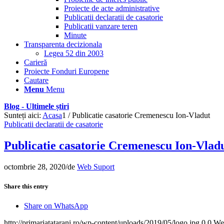
Proiecte de acte administrative
Publicatii declaratii de casatorie
Publicatii vanzare teren
Minute
Transparenta decizionala
Legea 52 din 2003
Carieră
Proiecte Fonduri Europene
Cautare
Menu
Menu
Blog - Ultimele știri
Sunteți aici:
Acasa
1
/
Publicatie casatorie Cremenescu Ion-Vladut
Publicatii declaratii de casatorie
Publicatie casatorie Cremenescu Ion-Vlad
octombrie 28, 2020
/
de
Web Suport
Share this entry
Share on WhatsApp
http://primariatatarani.ro/wp-content/uploads/2019/05/logo.jpg
0
0
We