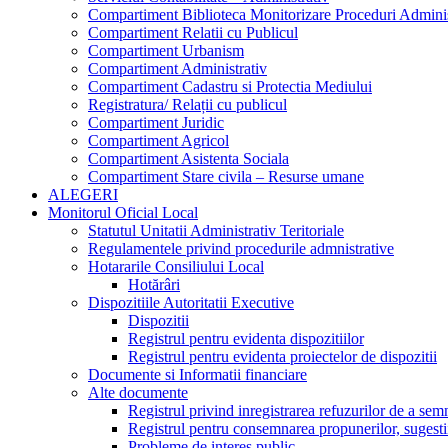
Compartiment Biblioteca Monitorizare Proceduri Adminis
Compartiment Relatii cu Publicul
Compartiment Urbanism
Compartiment Administrativ
Compartiment Cadastru si Protectia Mediului
Registratura/ Relații cu publicul
Compartiment Juridic
Compartiment Agricol
Compartiment Asistenta Sociala
Compartiment Stare civila – Resurse umane
ALEGERI
Monitorul Oficial Local
Statutul Unitatii Administrativ Teritoriale
Regulamentele privind procedurile admnistrative
Hotararile Consiliului Local
Hotărâri
Dispozitiile Autoritatii Executive
Dispozitii
Registrul pentru evidenta dispozitiilor
Registrul pentru evidenta proiectelor de dispozitii
Documente si Informatii financiare
Alte documente
Registrul privind inregistrarea refuzurilor de a se
Registrul pentru consemnarea propunerilor, sugestiil
Probleme de interes public