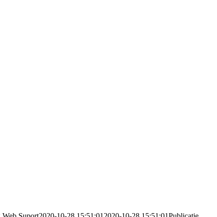
g
Web Suport
2020-10-28 15:51:01
2020-10-28 15:51:01
Publicatie