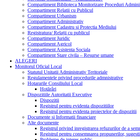
Compartiment Biblioteca Monitorizare Proceduri Adminis
Compartiment Relatii cu Publicul
Compartiment Urbanism
Compartiment Administrativ
Compartiment Cadastru si Protectia Mediului
Registratura/ Relații cu publicul
Compartiment Juridic
Compartiment Agricol
Compartiment Asistenta Sociala
Compartiment Stare civila – Resurse umane
ALEGERI
Monitorul Oficial Local
Statutul Unitatii Administrativ Teritoriale
Regulamentele privind procedurile admnistrative
Hotararile Consiliului Local
Hotărâri
Dispozitiile Autoritatii Executive
Dispozitii
Registrul pentru evidenta dispozitiilor
Registrul pentru evidenta proiectelor de dispozitii
Documente si Informatii financiare
Alte documente
Registrul privind inregistrarea refuzurilor de a se
Registrul pentru consemnarea propunerilor, sugestiil
Probleme de interes public