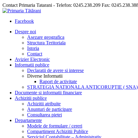
Contact Primaria Tatarani - Telefon: 0245.238.209 Fax: 0245.238.38
Facebook
Despre noi
Asezare geografica
Structura Teritoriala
Istoria
Contact
Avizier Electronic
Informatii publice
Declaratii de avere si interese
Diverse Informatii
Raport de activitate
STRATEGIA NATIONALA ANTICORUPTIE ( SNA)
Documente si informatii financiare
Achizitii publice
Achizitii atribuite
Anunturi de participare
Consultarea pietei
Departamente
Modele de formulare / cereri
Compartiment Achizitii Publice
Serviciul Contabilitate – Administrativ