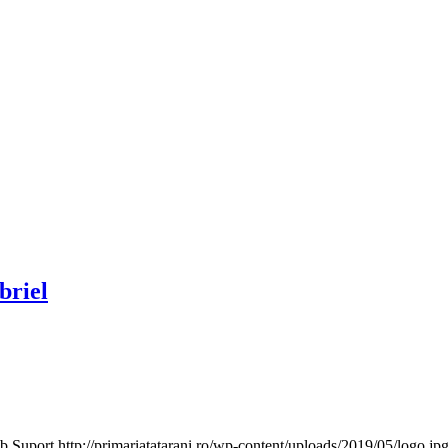
briel
b Suport
http://primariatatarani.ro/wp-content/uploads/2019/05/logo.jp