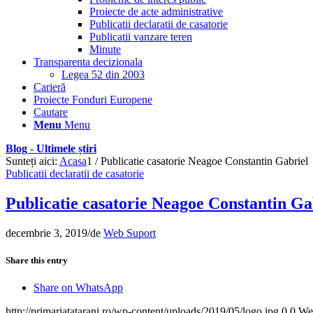
Proiecte de acte administrative
Publicatii declaratii de casatorie
Publicatii vanzare teren
Minute
Transparenta decizionala
Legea 52 din 2003
Carieră
Proiecte Fonduri Europene
Cautare
Menu
Menu
Blog - Ultimele știri
Sunteți aici:
Acasa
1
/
Publicatie casatorie Neagoe Constantin Gabriel
Publicatii declaratii de casatorie
Publicatie casatorie Neagoe Constantin Ga
decembrie 3, 2019
/
de
Web Suport
Share this entry
Share on WhatsApp
http://primariatatarani.ro/wp-content/uploads/2019/05/logo.jpg
0
0
We