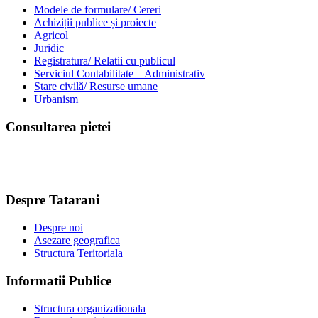
Modele de formulare/ Cereri
Achiziții publice și proiecte
Agricol
Juridic
Registratura/ Relatii cu publicul
Serviciul Contabilitate – Administrativ
Stare civilă/ Resurse umane
Urbanism
Consultarea pietei
Despre Tatarani
Despre noi
Asezare geografica
Structura Teritoriala
Informatii Publice
Structura organizationala