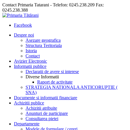
Contact Primaria Tatarani - Telefon: 0245.238.209 Fax:
0245.238.388
Facebook
Despre noi
Asezare geografica
Structura Teritoriala
Istoria
Contact
Avizier Electronic
Informatii publice
Declaratii de avere si interese
Diverse Informatii
Raport de activitate
STRATEGIA NATIONALA ANTICORUPTIE (
SNA)
Documente si informatii financiare
Achizitii publice
Achizitii atribuite
Anunturi de participare
Consultarea pietei
Departamente
Modele de formulare / cereri