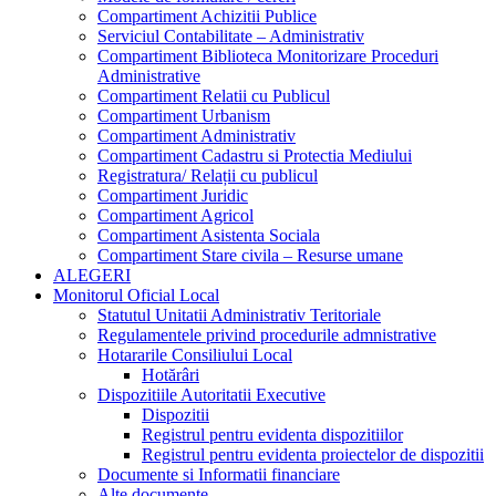
Compartiment Achizitii Publice
Serviciul Contabilitate – Administrativ
Compartiment Biblioteca Monitorizare Proceduri
Administrative
Compartiment Relatii cu Publicul
Compartiment Urbanism
Compartiment Administrativ
Compartiment Cadastru si Protectia Mediului
Registratura/ Relații cu publicul
Compartiment Juridic
Compartiment Agricol
Compartiment Asistenta Sociala
Compartiment Stare civila – Resurse umane
ALEGERI
Monitorul Oficial Local
Statutul Unitatii Administrativ Teritoriale
Regulamentele privind procedurile admnistrative
Hotararile Consiliului Local
Hotărâri
Dispozitiile Autoritatii Executive
Dispozitii
Registrul pentru evidenta dispozitiilor
Registrul pentru evidenta proiectelor de dispozitii
Documente si Informatii financiare
Alte documente