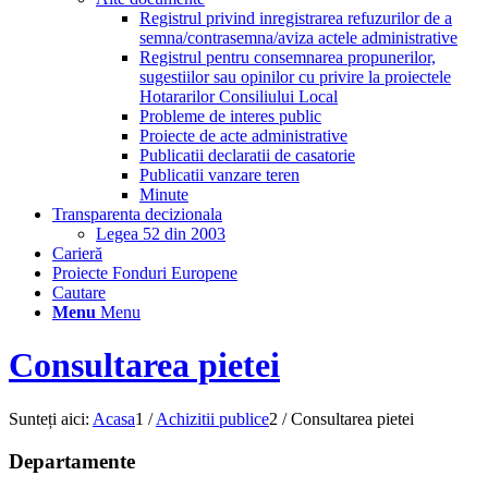
Registrul privind inregistrarea refuzurilor de a
semna/contrasemna/aviza actele administrative
Registrul pentru consemnarea propunerilor,
sugestiilor sau opinilor cu privire la proiectele
Hotararilor Consiliului Local
Probleme de interes public
Proiecte de acte administrative
Publicatii declaratii de casatorie
Publicatii vanzare teren
Minute
Transparenta decizionala
Legea 52 din 2003
Carieră
Proiecte Fonduri Europene
Cautare
Menu
Menu
Consultarea pietei
Sunteți aici:
Acasa
1
/
Achizitii publice
2
/
Consultarea pietei
Departamente