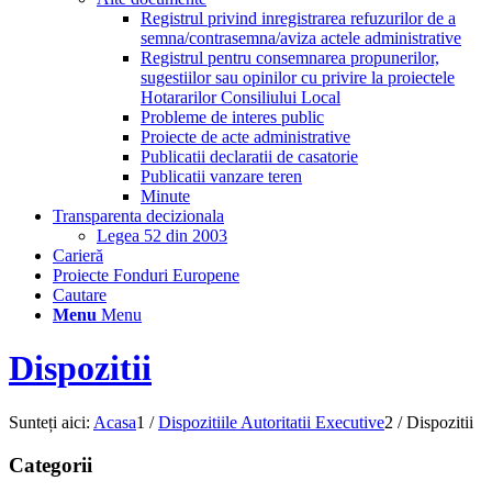
Registrul privind inregistrarea refuzurilor de a
semna/contrasemna/aviza actele administrative
Registrul pentru consemnarea propunerilor,
sugestiilor sau opinilor cu privire la proiectele
Hotararilor Consiliului Local
Probleme de interes public
Proiecte de acte administrative
Publicatii declaratii de casatorie
Publicatii vanzare teren
Minute
Transparenta decizionala
Legea 52 din 2003
Carieră
Proiecte Fonduri Europene
Cautare
Menu
Menu
Dispozitii
Sunteți aici:
Acasa
1
/
Dispozitiile Autoritatii Executive
2
/
Dispozitii
Categorii