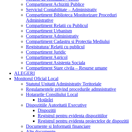
Compartiment Achizitii Publice
Serviciul Contabilitate – Administrativ
Compartiment Biblioteca Monitorizare Proceduri
Administrative
Compartiment Relatii cu Publicul
Compartiment Urbanism
Compartiment Administrativ
Compartiment Cadastru si Protectia Mediului
Registratura/ Relații cu publicul
Compartiment Juridic
Compartiment Agricol
Compartiment Asistenta Sociala
Compartiment Stare civila – Resurse umane
ALEGERI
Monitorul Oficial Local
Statutul Unitatii Administrativ Teritoriale
Regulamentele privind procedurile admnistrative
Hotararile Consiliului Local
Hotărâri
Dispozitiile Autoritatii Executive
Dispozitii
Registrul pentru evidenta dispozitiilor
Registrul pentru evidenta proiectelor de dispozitii
Documente si Informatii financiare
Alte documente