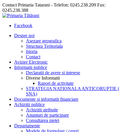
Contact Primaria Tatarani - Telefon: 0245.238.209 Fax:
0245.238.388
Facebook
Despre noi
Asezare geografica
Structura Teritoriala
Istoria
Contact
Avizier Electronic
Informatii publice
Declaratii de avere si interese
Diverse Informatii
Raport de activitate
STRATEGIA NATIONALA ANTICORUPTIE (
SNA)
Documente si informatii financiare
Achizitii publice
Achizitii atribuite
Anunturi de participare
Consultarea pietei
Departamente
Modele de formulare / cereri