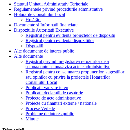
Statutul Unitatii Administrativ Teritoriale
Regulamentele privind procedurile admnistrative
Hotararile Consiliului Local
Hotărâri
Documente si Informatii financiare
Dispozitiile Autoritatii Executive
Registrul pentru evidenta proiectelor de dispozitii
Registrul pentru evidenta dispozitiilor
Dispozitii
Alte documente de interes public
Alte documente
Registrul privind inregistrarea refuzurilor de a
semna/contrasemna/aviza actele administrative
Registrul pentru consemnarea propunerilor, sugestiilor
sau opinilor cu privire la proiectele Hotararilor
Consiliului Local
Publicatii vanzare teren
Publicatii declaratii de casatorie
Proiecte de acte administrative
Proiecte cu finantari externe / nationale
Procese Verbale
Probleme de interes public
Minute