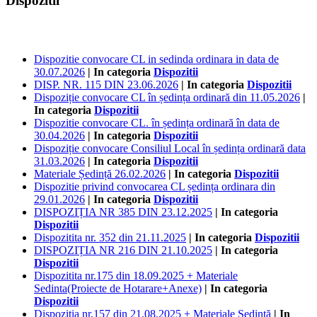
Dispozitii
Dispozitie convocare CL in sedinda ordinara in data de
30.07.2026
| In categoria
Dispozitii
DISP. NR. 115 DIN 23.06.2026
| In categoria
Dispozitii
Dispoziție convocare CL în ședința ordinară din 11.05.2026
|
In categoria
Dispozitii
Dispozitie convocare CL. în ședința ordinară în data de
30.04.2026
| In categoria
Dispozitii
Dispoziție convocare Consiliul Local în ședința ordinară data
31.03.2026
| In categoria
Dispozitii
Materiale Ședință 26.02.2026
| In categoria
Dispozitii
Dispozitie privind convocarea CL ședința ordinara din
29.01.2026
| In categoria
Dispozitii
DISPOZIȚIA NR 385 DIN 23.12.2025
| In categoria
Dispozitii
Dispozitita nr. 352 din 21.11.2025
| In categoria
Dispozitii
DISPOZIȚIA NR 216 DIN 21.10.2025
| In categoria
Dispozitii
Dispozitita nr.175 din 18.09.2025 + Materiale
Sedinta(Proiecte de Hotarare+Anexe)
| In categoria
Dispozitii
Dispoziția nr.157 din 21.08.2025 + Materiale Ședință
| In