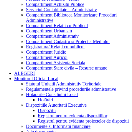
Compartiment Achizitii Publice
Serviciul Contabilitate – Administrativ
Compartiment Biblioteca Monitorizare Proceduri
Administrative
Compartiment Relatii cu Publicul
Compartiment Urbanism
Compartiment Administrativ
Compartiment Cadastru si Protectia Mediului
Registratura/ Relații cu publicul
Compartiment Juridic
Compartiment Agricol
Compartiment Asistenta Sociala
Compartiment Stare civila – Resurse umane
ALEGERI
Monitorul Oficial Local
Statutul Unitatii Administrativ Teritoriale
Regulamentele privind procedurile admnistrative
Hotararile Consiliului Local
Hotărâri
Dispozitiile Autoritatii Executive
Dispozitii
Registrul pentru evidenta dispozitiilor
Registrul pentru evidenta proiectelor de dispozitii
Documente si Informatii financiare
Alte documente