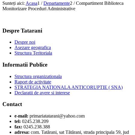
Sunteți aici:
Acasa
1
/
Departamente
2
/
Compartiment Biblioteca
Monitorizare Proceduri Administrative
Despre Tatarani
Despre noi
Asezare geografica
Structura Teritoriala
Informatii Publice
Structura organizationala
Raport de activitate
STRATEGIA NATIONALA ANTICORUPTIE ( SNA)
Declaratii de avere si interese
Contact
e-mail:
primariatatarani@yahoo.com
tel:
0245.238.209
fax:
0245.238.388
adresa:
com. Tatărani, sat Tătărani, strada principala 59, jud