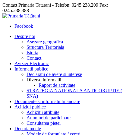
Contact Primaria Tatarani - Telefon: 0245.238.209 Fax:
0245.238.388
Facebook
Despre noi
Asezare geografica
Structura Teritoriala
Istoria
Contact
Avizier Electronic
Informatii publice
Declaratii de avere si interese
Diverse Informatii
Raport de activitate
STRATEGIA NATIONALA ANTICORUPTIE (
SNA)
Documente si informatii financiare
Achizitii publice
Achizitii atribuite
Anunturi de participare
Consultarea pietei
Departamente
Modele de formulare / cereri