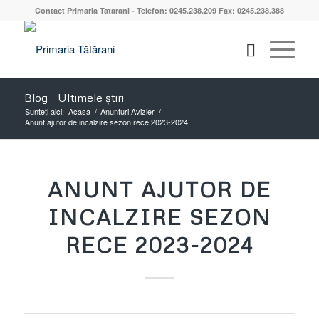
Contact Primaria Tatarani - Telefon: 0245.238.209 Fax: 0245.238.388
Blog - Ultimele știri
Sunteți aici:
Acasa
/
Anunturi Avizier
/
Anunt ajutor de incalzire sezon rece 2023-2024
ANUNT AJUTOR DE
INCALZIRE SEZON
RECE 2023-2024