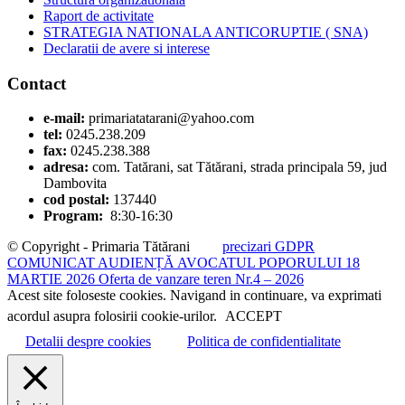
Raport de activitate
STRATEGIA NATIONALA ANTICORUPTIE ( SNA)
Declaratii de avere si interese
Contact
e-mail:
primariatatarani@yahoo.com
tel:
0245.238.209
fax:
0245.238.388
adresa:
com. Tatărani, sat Tătărani, strada principala 59, jud
Dambovita
cod postal:
137440
Program:
8:30-16:30
© Copyright - Primaria Tătărani
precizari GDPR
COMUNICAT AUDIENȚĂ AVOCATUL POPORULUI 18
MARTIE 2026
Oferta de vanzare teren Nr.4 – 2026
Acest site foloseste cookies. Navigand in continuare, va exprimati
acordul asupra folosirii cookie-urilor.
ACCEPT
Detalii despre cookies
Politica de confidentialitate