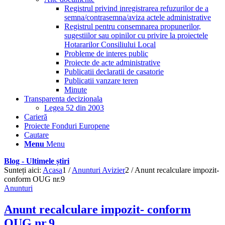
Registrul privind inregistrarea refuzurilor de a
semna/contrasemna/aviza actele administrative
Registrul pentru consemnarea propunerilor,
sugestiilor sau opinilor cu privire la proiectele
Hotararilor Consiliului Local
Probleme de interes public
Proiecte de acte administrative
Publicatii declaratii de casatorie
Publicatii vanzare teren
Minute
Transparenta decizionala
Legea 52 din 2003
Carieră
Proiecte Fonduri Europene
Cautare
Menu
Menu
Blog - Ultimele știri
Sunteți aici:
Acasa
1
/
Anunturi Avizier
2
/
Anunt recalculare impozit-
conform OUG nr.9
Anunturi
Anunt recalculare impozit- conform
OUG nr.9