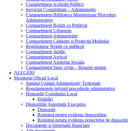
Compartiment Achizitii Publice
Serviciul Contabilitate – Administrativ
Compartiment Biblioteca Monitorizare Proceduri
Administrative
Compartiment Relatii cu Publicul
Compartiment Urbanism
Compartiment Administrativ
Compartiment Cadastru si Protectia Mediului
Registratura/ Relații cu publicul
Compartiment Juridic
Compartiment Agricol
Compartiment Asistenta Sociala
Compartiment Stare civila – Resurse umane
ALEGERI
Monitorul Oficial Local
Statutul Unitatii Administrativ Teritoriale
Regulamentele privind procedurile admnistrative
Hotararile Consiliului Local
Hotărâri
Dispozitiile Autoritatii Executive
Dispozitii
Registrul pentru evidenta dispozitiilor
Registrul pentru evidenta proiectelor de dispozitii
Documente si Informatii financiare
Alte documente