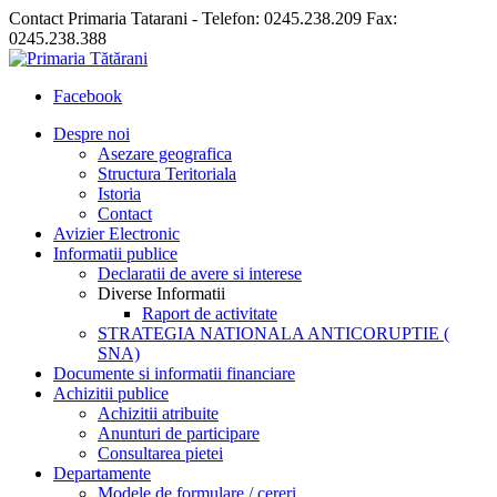
Contact Primaria Tatarani - Telefon: 0245.238.209 Fax:
0245.238.388
Facebook
Despre noi
Asezare geografica
Structura Teritoriala
Istoria
Contact
Avizier Electronic
Informatii publice
Declaratii de avere si interese
Diverse Informatii
Raport de activitate
STRATEGIA NATIONALA ANTICORUPTIE (
SNA)
Documente si informatii financiare
Achizitii publice
Achizitii atribuite
Anunturi de participare
Consultarea pietei
Departamente
Modele de formulare / cereri