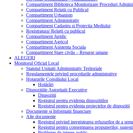
Compartiment Biblioteca Monitorizare Proceduri Adminis
Compartiment Relatii cu Publicul
Compartiment Urbanism
Compartiment Administrativ
Compartiment Cadastru si Protectia Mediului
Registratura/ Relații cu publicul
Compartiment Juridic
Compartiment Agricol
Compartiment Asistenta Sociala
Compartiment Stare civila – Resurse umane
ALEGERI
Monitorul Oficial Local
Statutul Unitatii Administrativ Teritoriale
Regulamentele privind procedurile admnistrative
Hotararile Consiliului Local
Hotărâri
Dispozitiile Autoritatii Executive
Dispozitii
Registrul pentru evidenta dispozitiilor
Registrul pentru evidenta proiectelor de dispozitii
Documente si Informatii financiare
Alte documente
Registrul privind inregistrarea refuzurilor de a se
Registrul pentru consemnarea propunerilor, sugestiil
Probleme de interes public