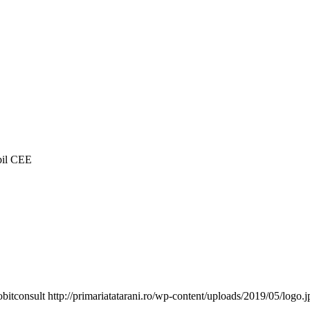
bil CEE
obitconsult
http://primariatatarani.ro/wp-content/uploads/2019/05/logo.j