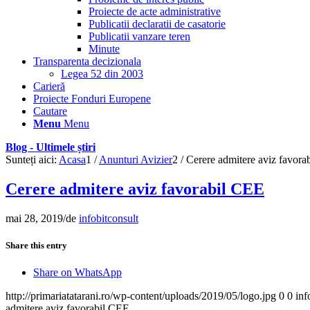
Proiecte de acte administrative
Publicatii declaratii de casatorie
Publicatii vanzare teren
Minute
Transparenta decizionala
Legea 52 din 2003
Carieră
Proiecte Fonduri Europene
Cautare
Menu
Menu
Blog - Ultimele știri
Sunteți aici:
Acasa
1
/
Anunturi Avizier
2
/
Cerere admitere aviz favora
Cerere admitere aviz favorabil CEE
mai 28, 2019
/
de
infobitconsult
Share this entry
Share on WhatsApp
http://primariatatarani.ro/wp-content/uploads/2019/05/logo.jpg
0
0
inf
admitere aviz favorabil CEE