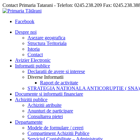
Contact Primaria Tatarani - Telefon: 0245.238.209 Fax: 0245.238.38
Facebook
Despre noi
Asezare geografica
Structura Teritoriala
Istoria
Contact
Avizier Electronic
Informatii publice
Declaratii de avere si interese
Diverse Informatii
Raport de activitate
STRATEGIA NATIONALA ANTICORUPTIE ( SNA)
Documente si informatii financiare
Achizitii publice
Achizitii atribuite
Anunturi de participare
Consultarea pietei
Departamente
Modele de formulare / cereri
Compartiment Achizitii Publice
Serviciul Contabilitate – Administrativ