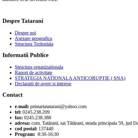
Despre Tatarani
Despre noi
Asezare geografica
Structura Teritoriala
Informatii Publice
Structura organizationala
Raport de activitate
STRATEGIA NATIONALA ANTICORUPTIE ( SNA)
Declaratii de avere si interese
Contact
e-mail:
primariatatarani@yahoo.com
tel:
0245.238.209
fax:
0245.238.388
adresa:
com. Tatărani, sat Tătărani, strada principala 59, jud 
cod postal:
137440
Program:
8:30-16:30