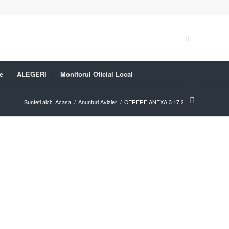
e
ALEGERI
Monitorul Oficial Local
Sunteți aici:
Acasa
/
Anunturi Avizier
/
CERERE ANEXA 3 17 2014