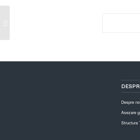
CERERE CERTIFICAT FISCAL PF
DESPR
Despre no
Asezare g
Structura T