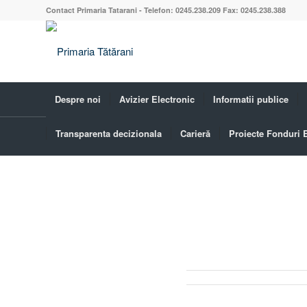
Contact Primaria Tatarani - Telefon: 0245.238.209 Fax: 0245.238.388
Despre noi
Avizier Electronic
Informatii publice
Transparenta decizionala
Carieră
Proiecte Fonduri
Blog - Ultimele știri