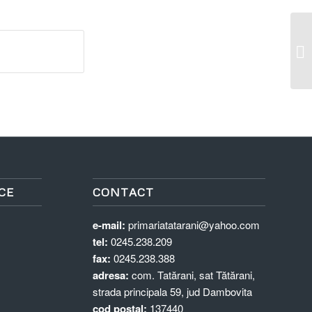
C
CE
CONTACT
e-mail:
primariatatarani@yahoo.com
tel:
0245.238.209
fax:
0245.238.388
adresa:
com. Tatărani, sat Tătărani,
strada principala 59, jud Dambovita
cod postal:
137440