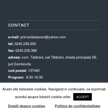
CONTACT
e-mail:
primariatatarani@yahoo.com
tel:
0245.238.209
fax:
0245.238.388
adresa:
com. Tatărani, sat Tătărani, strada principala 59,
jud Dambovita
cod postal:
137440
Program:
8:30-16:30
Acest site foloseste cookies. Navigand in continuare, va exprimati
acordul asupra folosirii cookie-urilor.
ACCEPT
Detalii despre cookies
Politica de confidentialitate
© Copyright - Primaria Tătărani
precizari GDPR