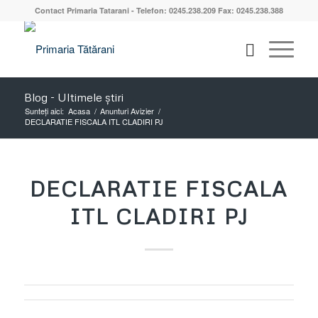
Contact Primaria Tatarani - Telefon: 0245.238.209 Fax: 0245.238.388
Blog - Ultimele știri
Sunteți aici:
Acasa
/
Anunturi Avizier
/
DECLARATIE FISCALA ITL CLADIRI PJ
DECLARATIE FISCALA
ITL CLADIRI PJ