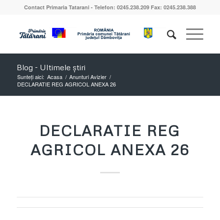
Contact Primaria Tatarani - Telefon: 0245.238.209 Fax: 0245.238.388
Blog - Ultimele știri
Sunteți aici:
Acasa
/
Anunturi Avizier
/
DECLARATIE REG AGRICOL ANEXA 26
DECLARATIE REG
AGRICOL ANEXA 26