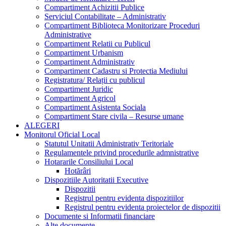
Compartiment Achizitii Publice
Serviciul Contabilitate – Administrativ
Compartiment Biblioteca Monitorizare Proceduri
Administrative
Compartiment Relatii cu Publicul
Compartiment Urbanism
Compartiment Administrativ
Compartiment Cadastru si Protectia Mediului
Registratura/ Relații cu publicul
Compartiment Juridic
Compartiment Agricol
Compartiment Asistenta Sociala
Compartiment Stare civila – Resurse umane
ALEGERI
Monitorul Oficial Local
Statutul Unitatii Administrativ Teritoriale
Regulamentele privind procedurile admnistrative
Hotararile Consiliului Local
Hotărâri
Dispozitiile Autoritatii Executive
Dispozitii
Registrul pentru evidenta dispozitiilor
Registrul pentru evidenta proiectelor de dispozitii
Documente si Informatii financiare
Alte documente