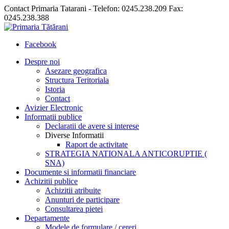
Contact Primaria Tatarani - Telefon: 0245.238.209 Fax:
0245.238.388
Facebook
Despre noi
Asezare geografica
Structura Teritoriala
Istoria
Contact
Avizier Electronic
Informatii publice
Declaratii de avere si interese
Diverse Informatii
Raport de activitate
STRATEGIA NATIONALA ANTICORUPTIE (
SNA)
Documente si informatii financiare
Achizitii publice
Achizitii atribuite
Anunturi de participare
Consultarea pietei
Departamente
Modele de formulare / cereri