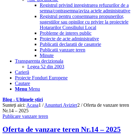
Registrul privind inregistrarea refuzurilor de a
semna/contrasemna/aviza actele administrative
Registrul pentru consemnarea propunerilor,
sugestiilor sau opinilor cu privire la proiectele
Hotararilor Consiliului Local
Probleme de interes public
Proiecte de acte administrative
Publicatii declaratii de casatorie
Publicatii vanzare teren
Minute
Transparenta decizionala
Legea 52 din 2003
Carieră
Proiecte Fonduri Europene
Cautare
Menu
Menu
Blog - Ultimele știri
Sunteți aici:
Acasa
1
/
Anunturi Avizier
2
/
Oferta de vanzare teren
Nr.14 – 2025
Publicare vanzare teren
Oferta de vanzare teren Nr.14 – 2025