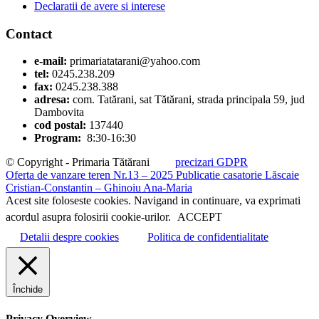
Declaratii de avere si interese
Contact
e-mail:
primariatatarani@yahoo.com
tel:
0245.238.209
fax:
0245.238.388
adresa:
com. Tatărani, sat Tătărani, strada principala 59, jud
Dambovita
cod postal:
137440
Program:
8:30-16:30
© Copyright - Primaria Tătărani
precizari GDPR
Oferta de vanzare teren Nr.13 – 2025
Publicatie casatorie Lăscaie
Cristian-Constantin – Ghinoiu Ana-Maria
Acest site foloseste cookies. Navigand in continuare, va exprimati
acordul asupra folosirii cookie-urilor.
ACCEPT
Detalii despre cookies
Politica de confidentialitate
Închide
Privacy Overview