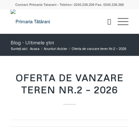
Contact Primaria Tatarani - Telefon: 0245.238.209 Fax: 0245.238.388
Blog - Ultimele știri
Sunteți aici:
Acasa
/
Anunturi Avizier
/
Oferta de vanzare teren Nr.2 – 2026
OFERTA DE VANZARE
TEREN NR.2 – 2026