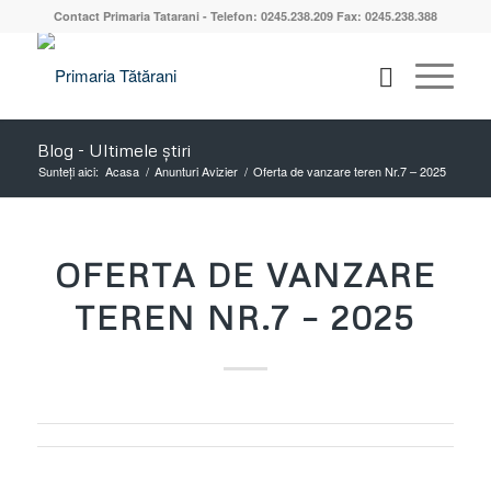
Contact Primaria Tatarani - Telefon: 0245.238.209 Fax: 0245.238.388
Blog - Ultimele știri
Sunteți aici:
Acasa
/
Anunturi Avizier
/
Oferta de vanzare teren Nr.7 – 2025
OFERTA DE VANZARE
TEREN NR.7 – 2025