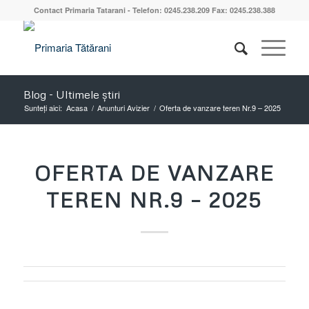
Contact Primaria Tatarani - Telefon: 0245.238.209 Fax: 0245.238.388
Blog - Ultimele știri
Sunteți aici:
Acasa
/
Anunturi Avizier
/
Oferta de vanzare teren Nr.9 – 2025
OFERTA DE VANZARE
TEREN NR.9 – 2025