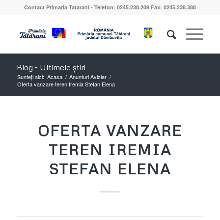
Contact Primaria Tatarani - Telefon: 0245.238.209 Fax: 0245.238.388
Blog - Ultimele știri
Sunteți aici:
Acasa
/
Anunturi Avizier
/
Oferta vanzare teren Iremia Stefan Elena
OFERTA VANZARE
TEREN IREMIA
STEFAN ELENA