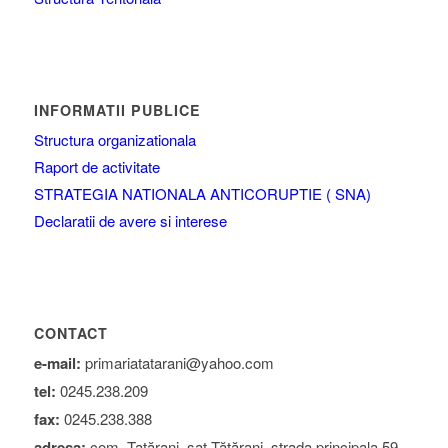
INFORMATII PUBLICE
Structura organizationala
Raport de activitate
STRATEGIA NATIONALA ANTICORUPTIE ( SNA)
Declaratii de avere si interese
CONTACT
e-mail:
primariatatarani@yahoo.com
tel:
0245.238.209
fax:
0245.238.388
adresa:
com. Tatărani, sat Tătărani, strada principala 59,