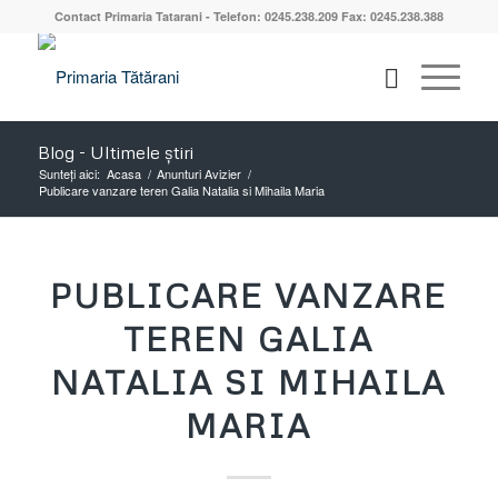
Contact Primaria Tatarani - Telefon: 0245.238.209 Fax: 0245.238.388
Blog - Ultimele știri
Sunteți aici:
Acasa
/
Anunturi Avizier
/
Publicare vanzare teren Galia Natalia si Mihaila Maria
PUBLICARE VANZARE
TEREN GALIA
NATALIA SI MIHAILA
MARIA