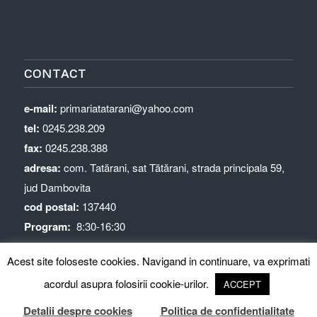
CONTACT
e-mail:
primariatatarani@yahoo.com
tel:
0245.238.209
fax:
0245.238.388
adresa:
com. Tatărani, sat Tătărani, strada principala 59,
jud Dambovita
cod postal:
137440
Program:
8:30-16:30
Acest site foloseste cookies. Navigand in continuare, va exprimati
acordul asupra folosirii cookie-urilor.
ACCEPT
Detalii despre cookies
Politica de confidentialitate
© Copyright - Primaria Tătărani
precizari GDPR