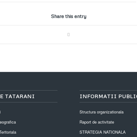
Share this entry
E TATARANI
INFORMATII PUBLI
i
Structura organizationala
eografica
Raport de activitate
eritoriala
STRATEGIA NATIONALA