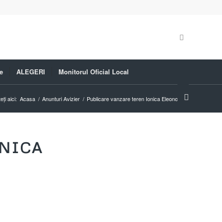
e
ALEGERI
Monitorul Oficial Local
eți aici:
Acasa
/
Anunturi Avizier
/
Publicare vanzare teren Ionica Eleonora 1
ONICA