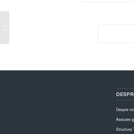
Publicare vanzare teren Cocolici
Viorica
DESPR
Despre no
Asezare g
Structura T