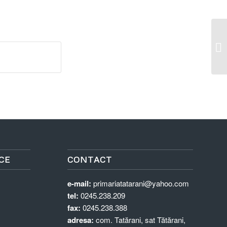
Pu
El
CE
CONTACT
e-mail:
primariatatarani@yahoo.com
tel:
0245.238.209
fax:
0245.238.388
adresa:
com. Tatărani, sat Tătărani,