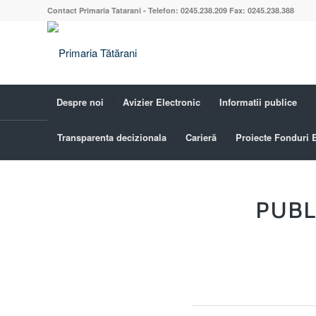
Contact Primaria Tatarani - Telefon: 0245.238.209 Fax: 0245.238.388
Despre noi
Avizier Electronic
Informatii publice
Transparenta decizionala
Carieră
Proiecte Fonduri
Blog - Ultimele știri
PUBL