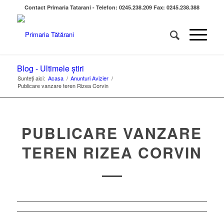
Contact Primaria Tatarani - Telefon: 0245.238.209 Fax: 0245.238.388
Blog - Ultimele știri
Sunteți aici:
Acasa
/
Anunturi Avizier
/
Publicare vanzare teren Rizea Corvin
PUBLICARE VANZARE
TEREN RIZEA CORVIN