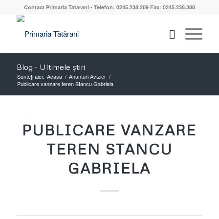
Contact Primaria Tatarani - Telefon: 0245.238.209 Fax: 0245.238.388
Blog - Ultimele știri
Sunteți aici:
Acasa
/
Anunturi Avizier
/
Publicare vanzare teren Stancu Gabriela
PUBLICARE VANZARE
TEREN STANCU
GABRIELA