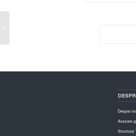
Publicare vanzare teren Vasile Florin
nr 2
DESPR
Despre no
Asezare g
Structura T