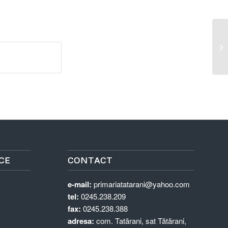
Pu
CE
CONTACT
e-mail:
primariatatarani@yahoo.com
tel:
0245.238.209
fax:
0245.238.388
adresa:
com. Tatărani, sat Tătărani,