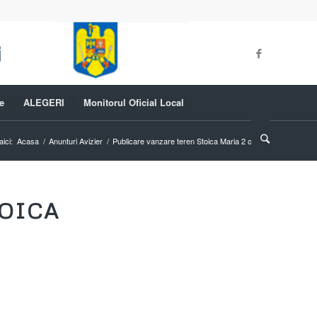
e
ALEGERI
Monitorul Oficial Local
aici:
Acasa
/
Anunturi Avizier
/
Publicare vanzare teren Stoica Maria 2 oferte
TOICA