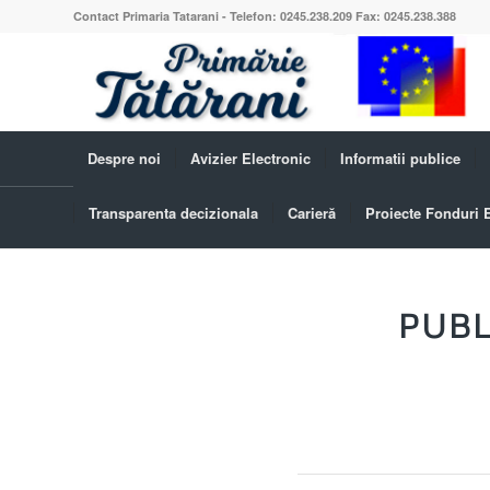
Contact Primaria Tatarani - Telefon: 0245.238.209 Fax: 0245.238.388
Despre noi
Avizier Electronic
Informatii publice
Transparenta decizionala
Carieră
Proiecte Fonduri
Blog - Ultimele știri
PUBL