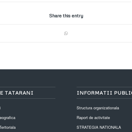
Share this entry
E TATARANI
INFORMATII PUBLI
i
Structura organizationala
eografica
Raport de activitate
eritoriala
STRATEGIA NATIONALA