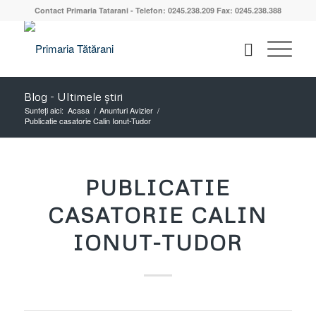
Contact Primaria Tatarani - Telefon: 0245.238.209 Fax: 0245.238.388
Blog - Ultimele știri
Sunteți aici:
Acasa
/
Anunturi Avizier
/
Publicatie casatorie Calin Ionut-Tudor
PUBLICATIE
CASATORIE CALIN
IONUT-TUDOR