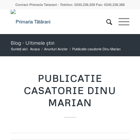
Contact Primaria Tatarani - Telefon: 0245.238.209 Fax: 0245.238.388
Blog - Ultimele știri
Sunteți aici:
Acasa
/
Anunturi Avizier
/
Publicatie casatorie Dinu Marian
PUBLICATIE
CASATORIE DINU
MARIAN