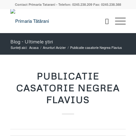
Contact Primaria Tatarani - Telefon: 0245.238.209 Fax: 0245.238.388
Blog - Ultimele știri
Sunteți aici:
Acasa
/
Anunturi Avizier
/
Publicatie casatorie Negrea Flavius
PUBLICATIE
CASATORIE NEGREA
FLAVIUS