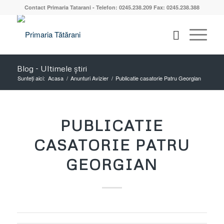
Contact Primaria Tatarani - Telefon: 0245.238.209 Fax: 0245.238.388
Blog - Ultimele știri
Sunteți aici:
Acasa
/
Anunturi Avizier
/
Publicatie casatorie Patru Georgian
PUBLICATIE
CASATORIE PATRU
GEORGIAN