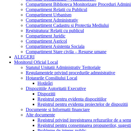
Compartiment Biblioteca Monitorizare Proceduri Adminis
Compartiment Relatii cu Publicul
Compartiment Urbanism
Compartiment Administrativ
Compartiment Cadastru si Protectia Mediului
Registratura/ Relații cu publicul
Compartiment Juridic
Compartiment Agricol
Compartiment Asistenta Sociala
Compartiment Stare civila – Resurse umane
ALEGERI
Monitorul Oficial Local
Statutul Unitatii Administrativ Teritoriale
Regulamentele privind procedurile admnistrative
Hotararile Consiliului Local
Hotărâri
Dispozitiile Autoritatii Executive
Dispozitii
Registrul pentru evidenta dispozitiilor
Registrul pentru evidenta proiectelor de dispozitii
Documente si Informatii financiare
Alte documente
Registrul privind inregistrarea refuzurilor de a se
Registrul pentru consemnarea propunerilor, sugestiil
Probleme de interes public