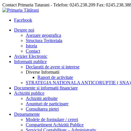
Contact Primaria Tatarani - Telefon: 0245.238.209 Fax: 0245.238.38
Facebook
Despre noi
Asezare geografica
Structura Teritoriala
Istoria
Contact
Avizier Electronic
Informatii publice
Declaratii de avere si interese
Diverse Informatii
Raport de activitate
STRATEGIA NATIONALA ANTICORUPTIE ( SNA)
Documente si informatii financiare
Achizitii publice
Achizitii atribuite
Anunturi de participare
Consultarea pietei
Departamente
Modele de formulare / cereri
Compartiment Achizitii Publice
Serviciul Contabilitate – Administrativ