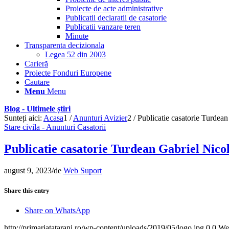
Proiecte de acte administrative
Publicatii declaratii de casatorie
Publicatii vanzare teren
Minute
Transparenta decizionala
Legea 52 din 2003
Carieră
Proiecte Fonduri Europene
Cautare
Menu
Menu
Blog - Ultimele știri
Sunteți aici:
Acasa
1
/
Anunturi Avizier
2
/
Publicatie casatorie Turdean
Stare civila - Anunturi Casatorii
Publicatie casatorie Turdean Gabriel Nico
august 9, 2023
/
de
Web Suport
Share this entry
Share on WhatsApp
http://primariatatarani.ro/wp-content/uploads/2019/05/logo.jpg
0
0
We