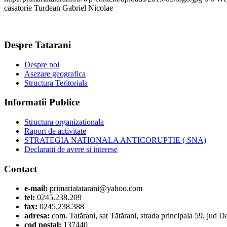
casatorie Turdean Gabriel Nicolae
Despre Tatarani
Despre noi
Asezare geografica
Structura Teritoriala
Informatii Publice
Structura organizationala
Raport de activitate
STRATEGIA NATIONALA ANTICORUPTIE ( SNA)
Declaratii de avere si interese
Contact
e-mail:
primariatatarani@yahoo.com
tel:
0245.238.209
fax:
0245.238.388
adresa:
com. Tatărani, sat Tătărani, strada principala 59, jud 
cod postal:
137440