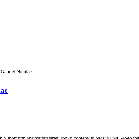
 Gabriel Nicolae
lae
b Suport
http://primariatatarani.ro/wp-content/uploads/2019/05/logo.jp