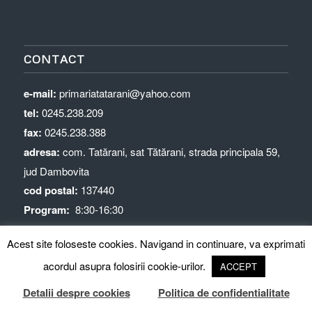
CONTACT
e-mail:
primariatatarani@yahoo.com
tel:
0245.238.209
fax:
0245.238.388
adresa:
com. Tatărani, sat Tătărani, strada principala 59,
jud Dambovita
cod postal:
137440
Program:
8:30-16:30
Acest site foloseste cookies. Navigand in continuare, va exprimati
acordul asupra folosirii cookie-urilor.
ACCEPT
Detalii despre cookies
Politica de confidentialitate
© Copyright - Primaria Tătărani
precizari GDPR