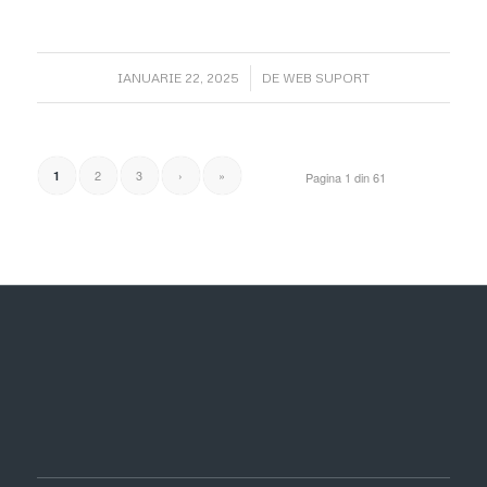
/
IANUARIE 22, 2025
DE
WEB SUPORT
2
3
›
»
1
Pagina 1 din 61