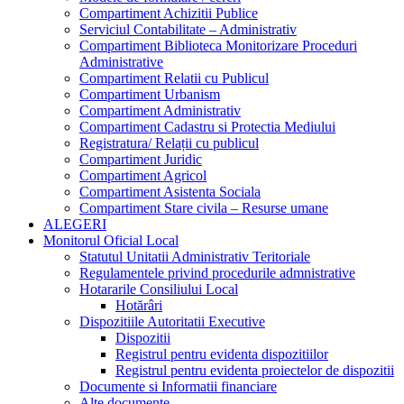
Compartiment Achizitii Publice
Serviciul Contabilitate – Administrativ
Compartiment Biblioteca Monitorizare Proceduri
Administrative
Compartiment Relatii cu Publicul
Compartiment Urbanism
Compartiment Administrativ
Compartiment Cadastru si Protectia Mediului
Registratura/ Relații cu publicul
Compartiment Juridic
Compartiment Agricol
Compartiment Asistenta Sociala
Compartiment Stare civila – Resurse umane
ALEGERI
Monitorul Oficial Local
Statutul Unitatii Administrativ Teritoriale
Regulamentele privind procedurile admnistrative
Hotararile Consiliului Local
Hotărâri
Dispozitiile Autoritatii Executive
Dispozitii
Registrul pentru evidenta dispozitiilor
Registrul pentru evidenta proiectelor de dispozitii
Documente si Informatii financiare
Alte documente