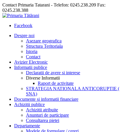
Contact Primaria Tatarani - Telefon: 0245.238.209 Fax:
0245.238.388
Facebook
Despre noi
Asezare geografica
Structura Teritoriala
Istoria
Contact
Avizier Electronic
Informatii publice
Declaratii de avere si interese
Diverse Informatii
Raport de activitate
STRATEGIA NATIONALA ANTICORUPTIE (
SNA)
Documente si informatii financiare
Achizitii publice
Achizitii atribuite
Anunturi de participare
Consultarea pietei
Departamente
Modele de formulare / cereri