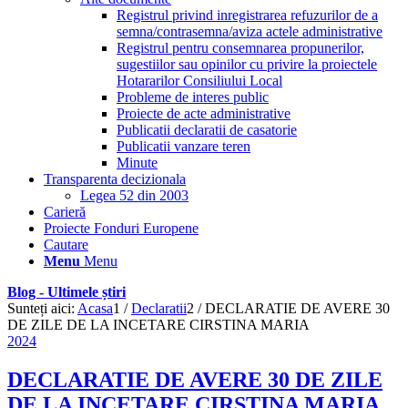
Registrul privind inregistrarea refuzurilor de a
semna/contrasemna/aviza actele administrative
Registrul pentru consemnarea propunerilor,
sugestiilor sau opinilor cu privire la proiectele
Hotararilor Consiliului Local
Probleme de interes public
Proiecte de acte administrative
Publicatii declaratii de casatorie
Publicatii vanzare teren
Minute
Transparenta decizionala
Legea 52 din 2003
Carieră
Proiecte Fonduri Europene
Cautare
Menu
Menu
Blog - Ultimele știri
Sunteți aici:
Acasa
1
/
Declaratii
2
/
DECLARATIE DE AVERE 30
DE ZILE DE LA INCETARE CIRSTINA MARIA
2024
DECLARATIE DE AVERE 30 DE ZILE
DE LA INCETARE CIRSTINA MARIA