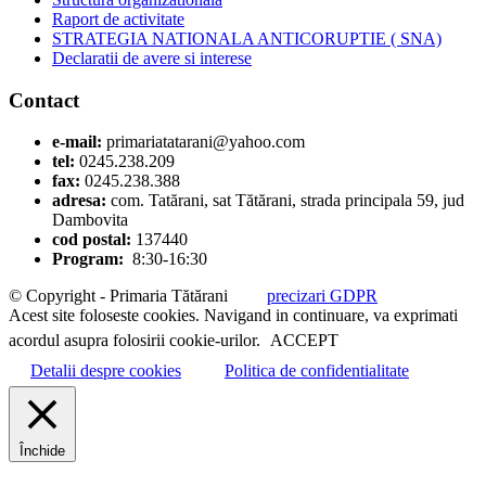
Raport de activitate
STRATEGIA NATIONALA ANTICORUPTIE ( SNA)
Declaratii de avere si interese
Contact
e-mail:
primariatatarani@yahoo.com
tel:
0245.238.209
fax:
0245.238.388
adresa:
com. Tatărani, sat Tătărani, strada principala 59, jud
Dambovita
cod postal:
137440
Program:
8:30-16:30
© Copyright - Primaria Tătărani
precizari GDPR
Acest site foloseste cookies. Navigand in continuare, va exprimati
acordul asupra folosirii cookie-urilor.
ACCEPT
Detalii despre cookies
Politica de confidentialitate
Închide