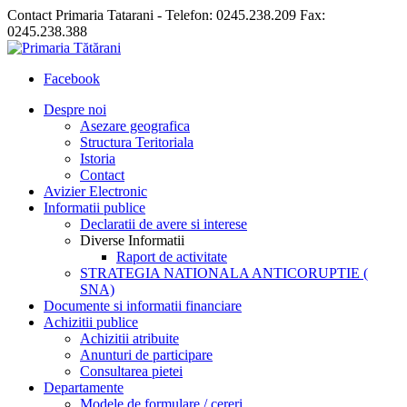
Contact Primaria Tatarani - Telefon: 0245.238.209 Fax:
0245.238.388
Facebook
Despre noi
Asezare geografica
Structura Teritoriala
Istoria
Contact
Avizier Electronic
Informatii publice
Declaratii de avere si interese
Diverse Informatii
Raport de activitate
STRATEGIA NATIONALA ANTICORUPTIE (
SNA)
Documente si informatii financiare
Achizitii publice
Achizitii atribuite
Anunturi de participare
Consultarea pietei
Departamente
Modele de formulare / cereri