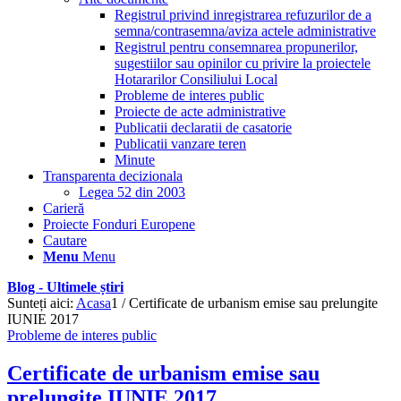
Registrul privind inregistrarea refuzurilor de a
semna/contrasemna/aviza actele administrative
Registrul pentru consemnarea propunerilor,
sugestiilor sau opinilor cu privire la proiectele
Hotararilor Consiliului Local
Probleme de interes public
Proiecte de acte administrative
Publicatii declaratii de casatorie
Publicatii vanzare teren
Minute
Transparenta decizionala
Legea 52 din 2003
Carieră
Proiecte Fonduri Europene
Cautare
Menu
Menu
Blog - Ultimele știri
Sunteți aici:
Acasa
1
/
Certificate de urbanism emise sau prelungite
IUNIE 2017
Probleme de interes public
Certificate de urbanism emise sau
prelungite IUNIE 2017