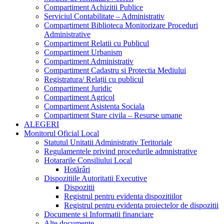
Compartiment Achizitii Publice
Serviciul Contabilitate – Administrativ
Compartiment Biblioteca Monitorizare Proceduri
Administrative
Compartiment Relatii cu Publicul
Compartiment Urbanism
Compartiment Administrativ
Compartiment Cadastru si Protectia Mediului
Registratura/ Relații cu publicul
Compartiment Juridic
Compartiment Agricol
Compartiment Asistenta Sociala
Compartiment Stare civila – Resurse umane
ALEGERI
Monitorul Oficial Local
Statutul Unitatii Administrativ Teritoriale
Regulamentele privind procedurile admnistrative
Hotararile Consiliului Local
Hotărâri
Dispozitiile Autoritatii Executive
Dispozitii
Registrul pentru evidenta dispozitiilor
Registrul pentru evidenta proiectelor de dispozitii
Documente si Informatii financiare
Alte documente