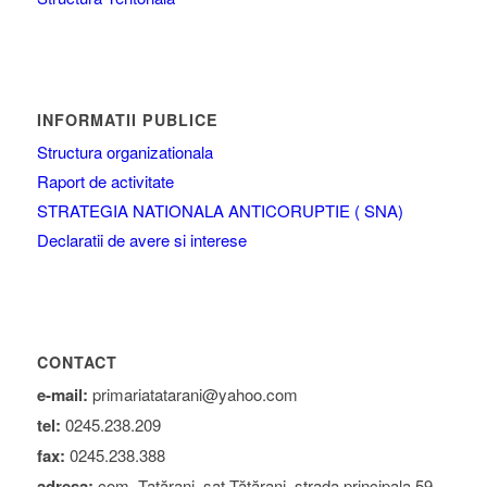
INFORMATII PUBLICE
Structura organizationala
Raport de activitate
STRATEGIA NATIONALA ANTICORUPTIE ( SNA)
Declaratii de avere si interese
CONTACT
e-mail:
primariatatarani@yahoo.com
tel:
0245.238.209
fax:
0245.238.388
adresa:
com. Tatărani, sat Tătărani, strada principala 59,