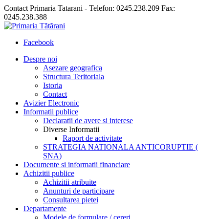
Contact Primaria Tatarani - Telefon: 0245.238.209 Fax:
0245.238.388
Facebook
Despre noi
Asezare geografica
Structura Teritoriala
Istoria
Contact
Avizier Electronic
Informatii publice
Declaratii de avere si interese
Diverse Informatii
Raport de activitate
STRATEGIA NATIONALA ANTICORUPTIE (
SNA)
Documente si informatii financiare
Achizitii publice
Achizitii atribuite
Anunturi de participare
Consultarea pietei
Departamente
Modele de formulare / cereri