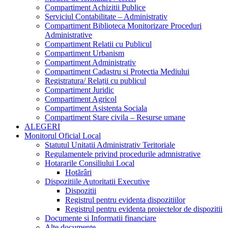
Compartiment Achizitii Publice
Serviciul Contabilitate – Administrativ
Compartiment Biblioteca Monitorizare Proceduri
Administrative
Compartiment Relatii cu Publicul
Compartiment Urbanism
Compartiment Administrativ
Compartiment Cadastru si Protectia Mediului
Registratura/ Relații cu publicul
Compartiment Juridic
Compartiment Agricol
Compartiment Asistenta Sociala
Compartiment Stare civila – Resurse umane
ALEGERI
Monitorul Oficial Local
Statutul Unitatii Administrativ Teritoriale
Regulamentele privind procedurile admnistrative
Hotararile Consiliului Local
Hotărâri
Dispozitiile Autoritatii Executive
Dispozitii
Registrul pentru evidenta dispozitiilor
Registrul pentru evidenta proiectelor de dispozitii
Documente si Informatii financiare
Alte documente