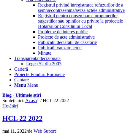
Registrul privind inregistrarea refuzurilor de a
semna/contrasemna/aviza actele administrative
Registrul pentru consemnarea propunerilor,
sugestiilor sau opinilor cu privire la proiectele
Hotararilor Consiliului Local
Probleme de interes public
Proiecte de acte administrative
Publicatii declaratii de casatorie
Publicatii vanzare teren
Minute
Transparenta decizionala
Legea 52 din 2003
Carieră
Proiecte Fonduri Europene
Cautare
Menu
Menu
Blog - Ultimele știri
Sunteți aici:
Acasa
1
/
HCL 22 2022
Hotărâri
HCL 22 2022
mai 11, 2022
/
de
Web Suport