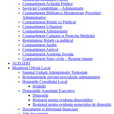
Compartiment Achizitii Publice
Serviciul Contabilitate – Administrativ
Compartiment Biblioteca Monitorizare Proceduri
Administrative
Compartiment Relatii cu Publicul
Compartiment Urbanism
Compartiment Administrativ
Compartiment Cadastru si Protectia Mediului
Registratura/ Relații cu publicul
Compartiment Juridic
Compartiment Agricol
Compartiment Asistenta Sociala
Compartiment Stare civila – Resurse umane
ALEGERI
Monitorul Oficial Local
Statutul Unitatii Administrativ Teritoriale
Regulamentele privind procedurile admnistrative
Hotararile Consiliului Local
Hotărâri
Dispozitiile Autoritatii Executive
Dispozitii
Registrul pentru evidenta dispozitiilor
Registrul pentru evidenta proiectelor de dispozitii
Documente si Informatii financiare
Alte documente