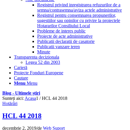
Registrul privind inregistrarea refuzurilor de a
semna/contrasemna/aviza actele administrative
Registrul pentru consemnarea propunerilor,
sugestiilor sau opinilor cu privire la proiectele
Hotararilor Consiliului Local
Probleme de interes public
Proiecte de acte administrative
Publicatii declaratii de casatorie
Publicatii vanzare teren
Minute
Transparenta decizionala
Legea 52 din 2003
Carieră
Proiecte Fonduri Europene
Cautare
Menu
Menu
Blog - Ultimele știri
Sunteți aici:
Acasa
1
/
HCL 44 2018
Hotărâri
HCL 44 2018
decembrie 2, 2019
/
de
Web Suport