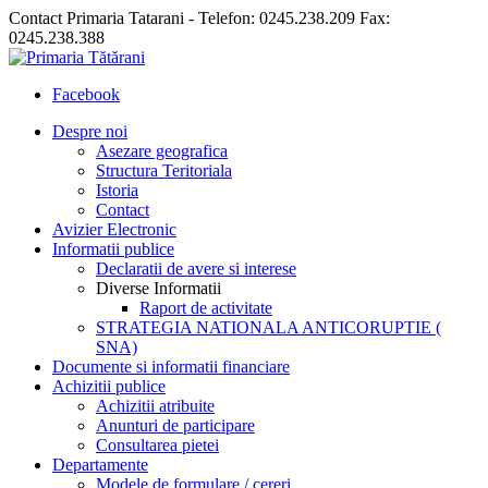
Contact Primaria Tatarani - Telefon: 0245.238.209 Fax:
0245.238.388
Facebook
Despre noi
Asezare geografica
Structura Teritoriala
Istoria
Contact
Avizier Electronic
Informatii publice
Declaratii de avere si interese
Diverse Informatii
Raport de activitate
STRATEGIA NATIONALA ANTICORUPTIE (
SNA)
Documente si informatii financiare
Achizitii publice
Achizitii atribuite
Anunturi de participare
Consultarea pietei
Departamente
Modele de formulare / cereri