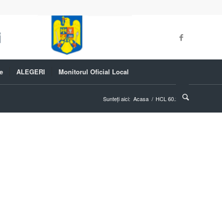
e
ALEGERI
Monitorul Oficial Local
Sunteți aici:
Acasa
/
HCL 60.2021