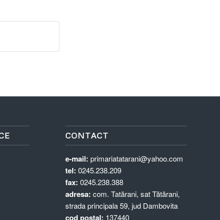
CE
CONTACT
e-mail:
primariatatarani@yahoo.com
tel:
0245.238.209
fax:
0245.238.388
adresa:
com. Tatărani, sat Tătărani,
strada principala 59, jud Dambovita
cod postal:
137440