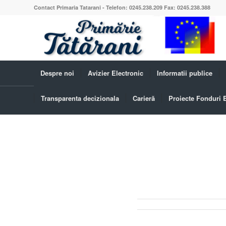
Contact Primaria Tatarani - Telefon: 0245.238.209 Fax: 0245.238.388
Despre noi
Avizier Electronic
Informatii publice
Transparenta decizionala
Carieră
Proiecte Fonduri
Blog - Ultimele știri