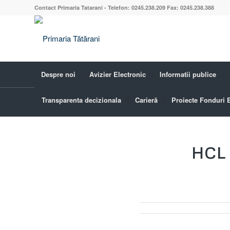
Contact Primaria Tatarani - Telefon: 0245.238.209 Fax: 0245.238.388
Despre noi
Avizier Electronic
Informatii publice
Transparenta decizionala
Carieră
Proiecte Fonduri
Blog - Ultimele știri
HCL 