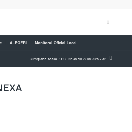
e
ALEGERI
Monitorul Oficial Local
Sunteți aici:
Acasa
/
HCL Nr. 45 din 27.08.2025 + Anexa
ANEXA