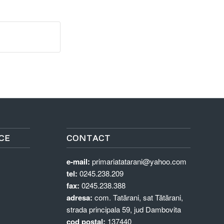
CE
CONTACT
e-mail:
primariatatarani@yahoo.com
tel:
0245.238.209
fax:
0245.238.388
adresa:
com. Tatărani, sat Tătărani,
strada principala 59, jud Dambovita
cod postal:
137440